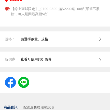
【線上商城限定】_0729-0820 滿$2200送100點(單筆不累
贈，每人期間最高贈5次)
規格：
請選擇數量、規格
折價券
查看可使用的折價券
商品資訊
配送及售後服務說明