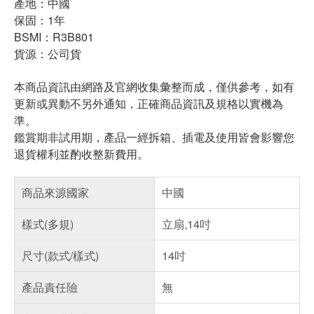
產地：中國
保固：1年
BSMI：R3B801
貨源：公司貨
本商品資訊由網路及官網收集彙整而成，僅供參考，如有
更新或異動不另外通知，正確商品資訊及規格以實機為
準。
鑑賞期非試用期，產品一經拆箱、插電及使用皆會影響您
退貨權利並酌收整新費用。
商品來源國家
中國
樣式(多規)
立扇,14吋
尺寸(款式/樣式)
14吋
產品責任險
無