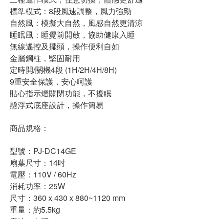
標準模式：8段風速調整，風力強勁
自然風：模擬大自然，風感自然更清涼
睡眠風：睡覺前開啟，協助健康入睡
無線遙控及擺頭，操作便利自如
金屬鋼柱，堅固耐用
定時開/關機4段 (1H/2H/4H/8H)
9重安全保護，安心呵護
貼心指示燈關閉功能，不擾眠
懸浮式底座設計，操作簡易
商品規格：
型號：PJ-DC14GE
扇葉尺寸：14吋
電壓：110V / 60Hz
消耗功率：25W
尺寸：360 x 430 x 880~1120 mm
重量：約5.5kg