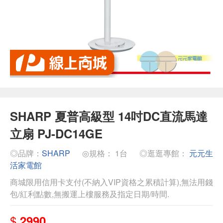
SHARP 夏普高級型 14吋DC直流馬達
立扇 PJ-DC14GE
◎品牌：
SHARP
◎規格： 1台
◎逛逛專館：
元元生
活家電館
商城限用信用卡支付(不納入VIP資格之累積計算),無法用錢
包/紅利點數,無搬運上樓服務及指定日期/時間.
$
2990