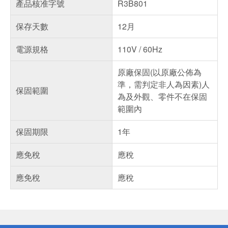
產品核准字號
R3B801
保存天數
12月
電源規格
110V / 60Hz
原廠保固(以原廠公佈為
準，需判定非人為因素)人
保固範圍
為及外觀、零件不在保固
範圍內
保固期限
1年
應免稅
應稅
應免稅
應稅
偏遠地區配送
詐騙網頁！請小心！
得獎公告