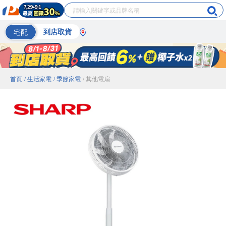
宅配
到店取貨
首頁
/ 生活家電
/ 季節家電
/ 其他電扇