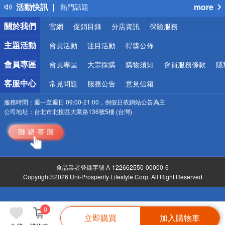
活動快訊
more
熱門話題
銀行優惠
關於我們
官網
促銷目錄
分店資訊
保險服務
偏遠地區配送
詐騙網頁！請小心！
主題活動
會員活動
注目活動
得獎公佈
會員專區
會員專區
大宗採購
購物須知
會員服務條款
隱
客服中心
常見問題
服務公告
意見信箱
服務時間：
週一至週日 09:00-21:00，例假日依網站公告為主
公司地址：
台北市北投區大業路136號5樓 (台灣)
食品業者登錄字號 A-122662550-00000-6
Copyright©2026 Uni-Prosperity Lifestyle Corp. All Right Reserved
0
立即購買
加入購物車