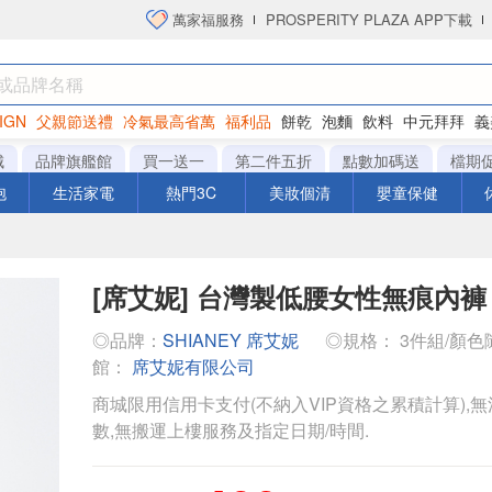
萬家福服務
PROSPERITY PLAZA APP下載
IGN
父親節送禮
冷氣最高省萬
福利品
餅乾
泡麵
飲料
中元拜拜
義
洋芋片
城
品牌旗艦館
買一送一
第二件五折
點數加碼送
檔期
泡
生活家電
熱門3C
美妝個清
嬰童保健
[席艾妮] 台灣製低腰女性無痕內褲
◎品牌：
SHIANEY 席艾妮
◎規格： 3件組/顏
館：
席艾妮有限公司
商城限用信用卡支付(不納入VIP資格之累積計算),無
數,無搬運上樓服務及指定日期/時間.