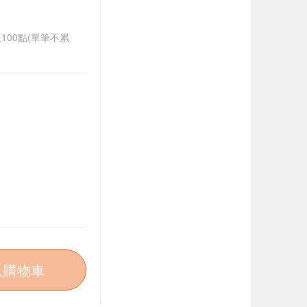
送100點(單筆不累
入購物車