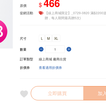
466
$
原價
促銷活動
【線上商城限定】_0729-0820 滿$2200
贈，每人期間最高贈5次)
尺寸
L
M
XL
數量
訂單類型
線上商城 廠商出貨
折價券
查看適用折價券
立即購買
加