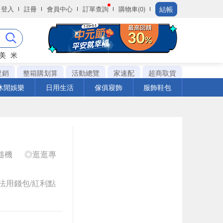
結帳
登入
註冊
會員中心
訂單查詢
購物車(0)
美
米
促銷
整箱購划算
活動總覽
家速配
超商取貨
休閒娛樂
日用生活
傢俱寢飾
服飾鞋包
色隨機
◎逛逛專
法用錢包/紅利點