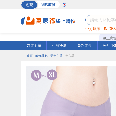
宅配
到店取貨
中元拜拜
UNIDES
巧克力
罐頭
海苔
線上商
好康主題
生鮮冷凍
飲料零食
米油沖
首頁
/ 服飾鞋包
/ 男女內著
/ 女內著