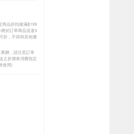
道指定商品折扣後滿$199
價券將於訂單商品送達3
0可折，不得與其他優
筆不累贈，請注意訂單
贈送之折價券消費指定
併使用)