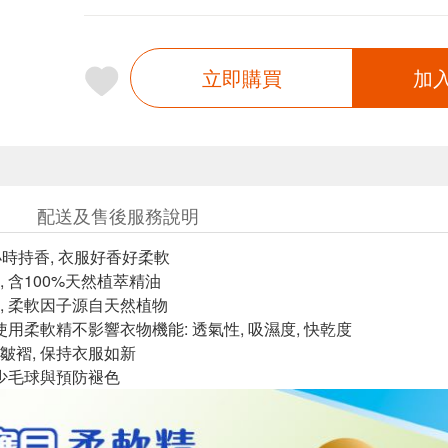
立即購買
加
配送及售後服務說明
小時持香, 衣服好香好柔軟
 含100%天然植萃精油
, 柔軟因子源自天然植物
使用柔軟精不影響衣物機能: 透氣性, 吸濕度, 快乾度
皺褶, 保持衣服如新
減少毛球與預防褪色