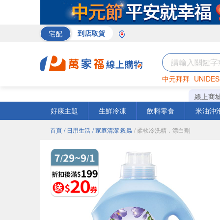
宅配
到店取貨
中元拜拜
UNIDES
巧克力
罐頭
海苔
線上商
好康主題
生鮮冷凍
飲料零食
米油沖
首頁
/ 日用生活
/ 家庭清潔 殺蟲
/ 柔軟冷洗精．漂白劑