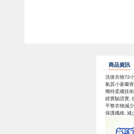
商品資訊
洗後衣物72
氣質小蒼蘭香,
獨特柔纖技術
經實驗證實, 
平整衣物減少
保護纖維, 