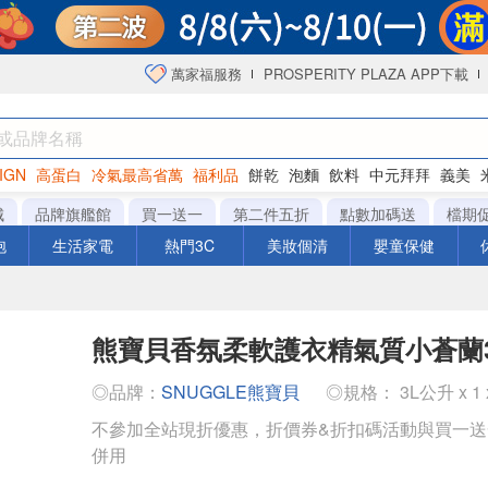
萬家福服務
PROSPERITY PLAZA APP下載
IGN
高蛋白
冷氣最高省萬
福利品
餅乾
泡麵
飲料
中元拜拜
義美
洋芋片
城
品牌旗艦館
買一送一
第二件五折
點數加碼送
檔期
泡
生活家電
熱門3C
美妝個清
嬰童保健
熊寶貝香氛柔軟護衣精氣質小蒼蘭3
◎品牌：
SNUGGLE熊寶貝
◎規格： 3L公升 x 1 
不參加全站現折優惠，折價券&折扣碼活動與買一
併用