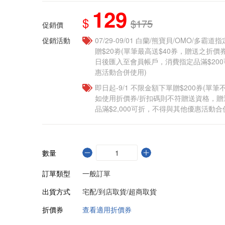
129
$
$175
促銷價
促銷活動
07/29-09/01 白蘭/熊寶貝/OMO/多霸
贈$20劵(單筆最高送$40券，贈送之折
日後匯入至會員帳戶，消費指定品滿$20
惠活動合併使用)
即日起-9/1 不限金額下單贈$200券(單
如使用折價券/折扣碼則不符贈送資格，
品滿$2,000可折，不得與其他優惠活動合
數量
訂單類型
一般訂單
出貨方式
宅配/到店取貨/超商取貨
折價券
查看適用折價券