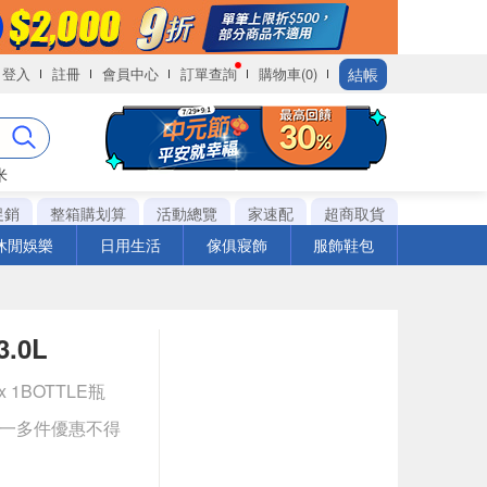
結帳
登入
註冊
會員中心
訂單查詢
購物車(0)
米
促銷
整箱購划算
活動總覽
家速配
超商取貨
休閒娛樂
日用生活
傢俱寢飾
服飾鞋包
.0L
x 1BOTTLE瓶
送一多件優惠不得