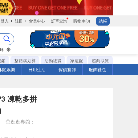
結帳
登入
註冊
會員中心
訂單查詢
購物車(0)
拜
米
促銷
整箱購划算
活動總覽
家速配
超商取貨
休閒娛樂
日用生活
傢俱寢飾
服飾鞋包
 P3 凍乾多拼
g
◎逛逛專館：