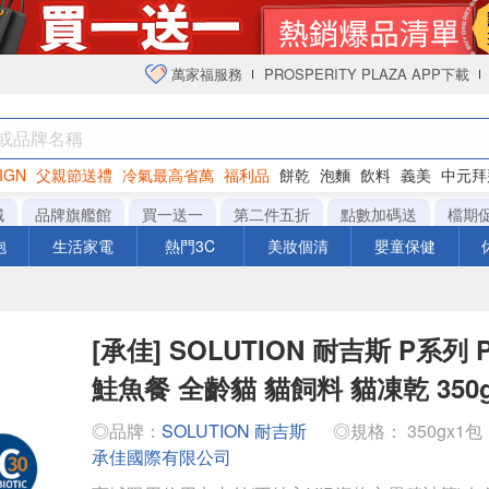
萬家福服務
PROSPERITY PLAZA APP下載
IGN
父親節送禮
冷氣最高省萬
福利品
餅乾
泡麵
飲料
義美
中元拜
衛生紙
城
品牌旗艦館
買一送一
第二件五折
點數加碼送
檔期
泡
生活家電
熱門3C
美妝個清
嬰童保健
[承佳] SOLUTION 耐吉斯 P系列
鮭魚餐 全齡貓 貓飼料 貓凍乾 350
◎品牌：
SOLUTION 耐吉斯
◎規格： 350gx1包
承佳國際有限公司