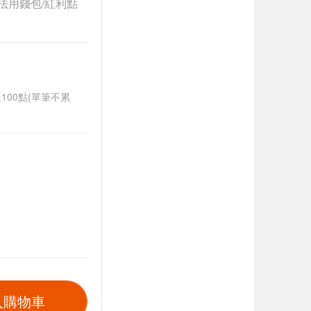
法用錢包/紅利點
送100點(單筆不累
入購物車