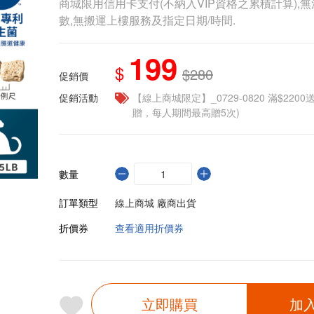
商城限用信用卡支付(不納入VIP資格之累積計算),無
數,無搬運上樓服務及指定日期/時間.
199
$
$280
促銷價
促銷活動
【線上商城限定】_0729-0820 滿$2200
贈，每人期間最高贈5次)
數量
訂單類型
線上商城 廠商出貨
折價券
查看適用折價券
立即購買
加