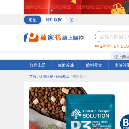
宅配
到店取貨
中元拜拜
UNIDES
罐頭
海苔
巧克力
線上商
好康主題
生鮮冷凍
飲料零食
米油沖
首頁
/ 休閒娛樂
/ 寵物用品
/ 貓咪食品