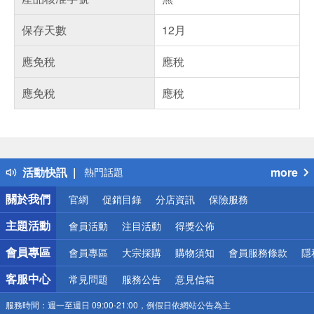
保存天數
12月
應免稅
應稅
應免稅
應稅
偏遠地區配送
詐騙網頁！請小心！
得獎公告
活動快訊
more
熱門話題
銀行優惠
關於我們
官網
促銷目錄
分店資訊
保險服務
偏遠地區配送
詐騙網頁！請小心！
主題活動
會員活動
注目活動
得獎公佈
會員專區
會員專區
大宗採購
購物須知
會員服務條款
隱
客服中心
常見問題
服務公告
意見信箱
服務時間：
週一至週日 09:00-21:00，例假日依網站公告為主