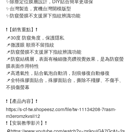
✨除塵定位膜層設計，DIY貼合簡單更環保
✨台灣製造，實機台灣開模版型
✨防窺螢膜不支援屏下指紋辨識功能
❗【銷售重點】❗
📌30度 防窺角度，保護隱私
📌微護眼 順滑不留指紋
📌防窺螢膜不支援屏下指紋辨識功能
📌防窺結構層，表面有極細微亮鑽視覺效果，是為防窺螢
膜表面作用特性
📌高透氣性，貼合氣泡自動消，刮痕修復自動修復
📌全特殊膠面貼合，殊膠面貼合，撕除不殘膠、不傷手、
不損傷螢幕
❗【產品內容】❗
https://s-cf-tw.shopeesz.com/file/tw-11134208-7rasm-
m3eromzkvsii12
❗【安裝教學影片】❗
🔎https://www.youtube.com/watch?v=zs9ouiGA7Gc&t=2s