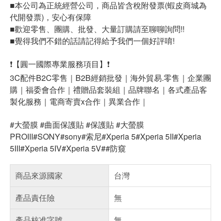
■本公司為正統經營公司，商品皆含稅附發票(蝦皮商城為
代開發票)，安心有保障
■歡迎零售、團購、批發、大量訂購請至聊聊詢問!!
■覺得我們不錯的話請記得給予我們一個好評唷!
❗【圓一國際專業服務項目】❗
3C配件B2C零售｜B2B經銷批發｜海外貿易.零售｜企業團
購｜福委會合作｜禮贈品套裝組｜品牌聯名｜各式產品客
製化服務｜電商寄賣x合作｜異業合作｜
#大螢膜 #曲面保護貼 #保護貼 #大螢膜
PROIII#SONY#sony#索尼#Xperia 5#Xperia 5II#Xperia
5III#Xperia 5IV#Xperia 5V##防窺
商品來源國家
台灣
產品責任險
無
產品核准字號
無