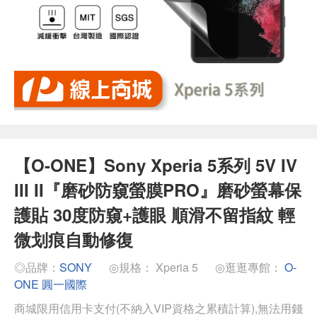
【O-ONE】Sony Xperia 5系列 5V IV
III II『磨砂防窺螢膜PRO』磨砂螢幕保
護貼 30度防窺+護眼 順滑不留指紋 輕
微划痕自動修復
◎品牌：
SONY
◎規格： Xperia 5
◎逛逛專館：
O-
ONE 圓一國際
商城限用信用卡支付(不納入VIP資格之累積計算),無法用錢