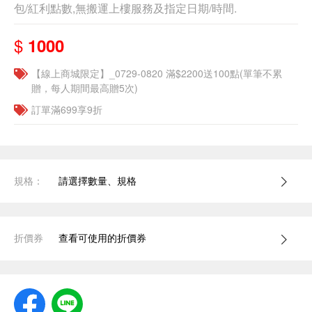
包/紅利點數,無搬運上樓服務及指定日期/時間.
$
1000
【線上商城限定】_0729-0820 滿$2200送100點(單筆不累
贈，每人期間最高贈5次)
訂單滿699享9折
規格：
請選擇數量、規格
折價券
查看可使用的折價券