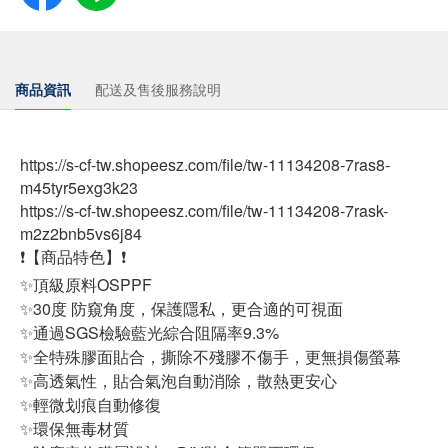
商品資訊
配送及售後服務說明
https://s-cf-tw.shopeesz.com/file/tw-11134208-7ras8-
m45tyr5exg3k23
https://s-cf-tw.shopeesz.com/file/tw-11134208-7rask-
m2z2bnb5vs6j84
❗【商品特色】❗
✨頂級原料OSPPF
✨30度 防窺角度，保護隱私，更合適的可視面
✨通過SGS檢驗藍光綜合阻隔率9.3%
✨全特殊膠面貼合，撕除不殘膠不傷手，更無損傷螢幕
✨高透氣性，貼合氣泡自動消除，散熱更安心
✨輕微划痕自動修復
✨環保無毒材質