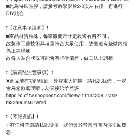
■此為特殊貼膜，請參考教學影片2-3次左右後，再進行
DIY貼合
❗【注意事項說明】❗
■商品材質特殊，每家廠商尺寸定義皆有所不同，
故製作工藝技術與考量符合大眾使用，故側邊有些微內縮
為正常現象
故每人貼合狀況可能會有些微偏差，做工法上調整
❗【購買後注意事項】❗
❌商品若有功能瑕疵，外觀重大問題，請私訊我們，一定
會為您做處理唷，勿直接給予差評
https://s-cf-tw.shopeesz.com/file/tw-11134208-7ras9-
m32a0ums67wr2d
❗【客服資訊】❗
✨有任何問題請私訊聊聊，我們會於營業時間內儘快回覆
您