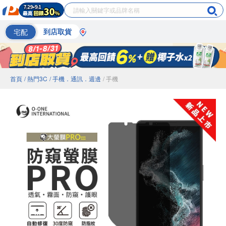
宅配
到店取貨
首頁
/ 熱門3C
/ 手機．通訊．週邊
/ 手機