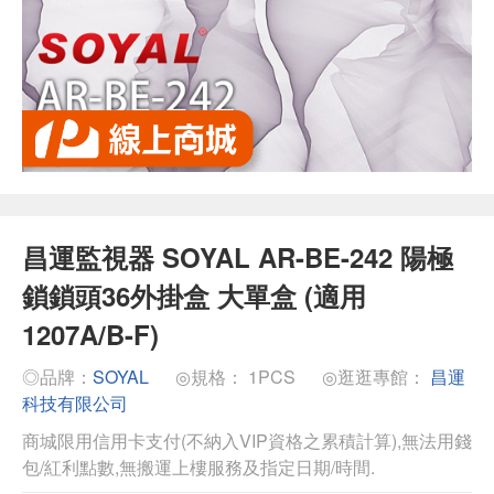
昌運監視器 SOYAL AR-BE-242 陽極
鎖鎖頭36外掛盒 大單盒 (適用
1207A/B-F)
◎品牌：
SOYAL
◎規格： 1PCS
◎逛逛專館：
昌運
科技有限公司
商城限用信用卡支付(不納入VIP資格之累積計算),無法用錢
包/紅利點數,無搬運上樓服務及指定日期/時間.