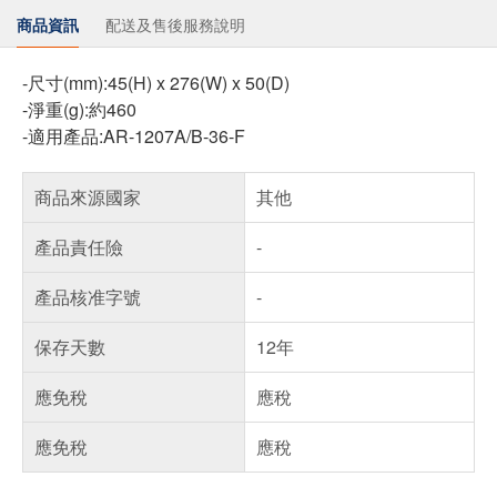
商品資訊
配送及售後服務說明
-尺寸(mm):45(H) x 276(W) x 50(D)
-淨重(g):約460
-適用產品:AR-1207A/B-36-F
商品來源國家
其他
產品責任險
-
產品核准字號
-
保存天數
12年
應免稅
應稅
應免稅
應稅