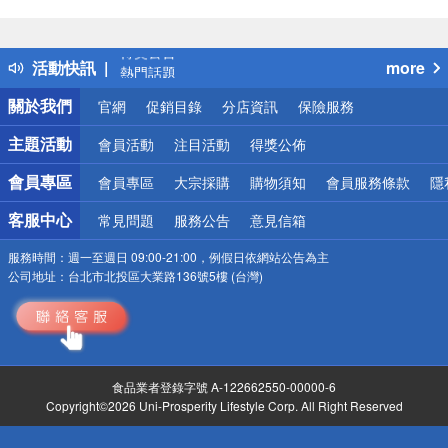
偏遠地區配送
詐騙網頁！請小心！
得獎公告
活動快訊
more
熱門話題
銀行優惠
關於我們
官網
促銷目錄
分店資訊
保險服務
偏遠地區配送
詐騙網頁！請小心！
主題活動
會員活動
注目活動
得獎公佈
會員專區
會員專區
大宗採購
購物須知
會員服務條款
隱
客服中心
常見問題
服務公告
意見信箱
服務時間：
週一至週日 09:00-21:00，例假日依網站公告為主
公司地址：
台北市北投區大業路136號5樓 (台灣)
食品業者登錄字號 A-122662550-00000-6
Copyright©2026 Uni-Prosperity Lifestyle Corp. All Right Reserved