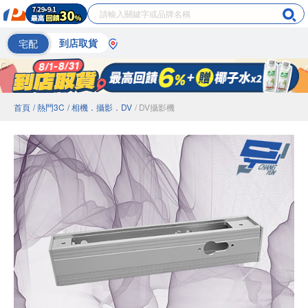
宅配
到店取貨
首頁
/ 熱門3C
/ 相機．攝影．DV
/ DV攝影機