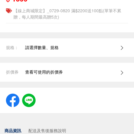
【線上商城限定】_0729-0820 滿$2200送100點(單筆不累
贈，每人期間最高贈5次)
規格：
請選擇數量、規格
折價券
查看可使用的折價券
商品資訊
配送及售後服務說明