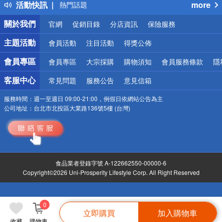
活動快訊
more
熱門話題
銀行優惠
關於我們
官網
促銷目錄
分店資訊
保險服務
偏遠地區配送
詐騙網頁！請小心！
主題活動
會員活動
注目活動
得獎公佈
會員專區
會員專區
大宗採購
購物須知
會員服務條款
隱
客服中心
常見問題
服務公告
意見信箱
服務時間：
週一至週日 09:00-21:00，例假日依網站公告為主
公司地址：
台北市北投區大業路136號5樓 (台灣)
食品業者登錄字號 A-122662550-00000-6
Copyright©2026 Uni-Prosperity Lifestyle Corp. All Right Reserved
0
立即購買
加入購物車
收藏
購物車