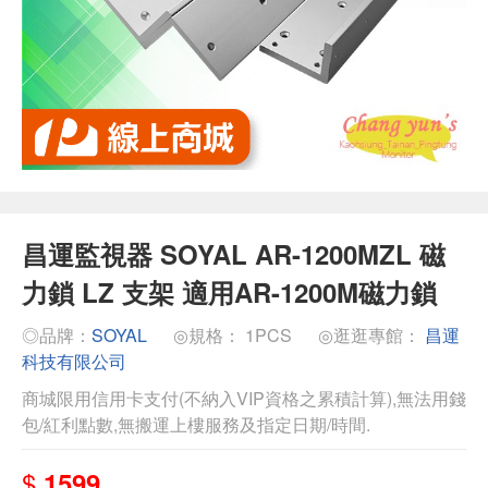
昌運監視器 SOYAL AR-1200MZL 磁
力鎖 LZ 支架 適用AR-1200M磁力鎖
◎品牌：
SOYAL
◎規格： 1PCS
◎逛逛專館：
昌運
科技有限公司
商城限用信用卡支付(不納入VIP資格之累積計算),無法用錢
包/紅利點數,無搬運上樓服務及指定日期/時間.
$
1599