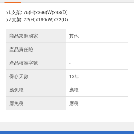
>L支架: 75(H)x266(W)x48(D)
>Z支架: 72(H)x190(W)x72(D)
商品來源國家
其他
產品責任險
-
產品核准字號
-
保存天數
12年
應免稅
應稅
應免稅
應稅
偏遠地區配送
詐騙網頁！請小心！
得獎公告