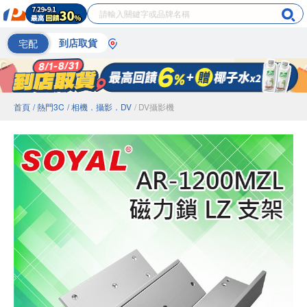
宅配
到店取貨
首頁
/ 熱門3C
/ 相機．攝影．DV
/ DV攝影機