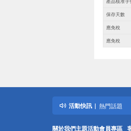
產品核准字
保存天數
應免稅
應免稅
偏遠地區配
詐騙網頁！
得獎公告
活動快訊
熱門話題
銀行優惠
偏遠地區配
關於我們
主題活動
會員專區
詐騙網頁！