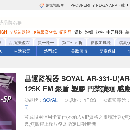
萬家福服務
PROSPERITY PLAZA APP下載
IGN
父親節送禮
冷氣最高省萬
福利品
餅乾
泡麵
飲料
中元拜拜
義
衛生紙
城
品牌旗艦館
買一送一
第二件五折
點數加碼送
檔期
泡
生活家電
熱門3C
美妝個清
嬰童保健
昌運監視器 SOYAL AR-331-U(AR-
125K EM 銀盾 塑膠 門禁讀頭 
◎品牌：
SOYAL
◎規格： 1PCS
◎逛逛專館
司
商城限用信用卡支付(不納入VIP資格之累積計算),無
數,無搬運上樓服務及指定日期/時間.