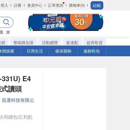
結帳
登入
註冊
會員中心
訂單查詢
購物車(0)
美
米
促銷
整箱購划算
活動總覽
家速配
超商取貨
休閒娛樂
日用生活
傢俱寢飾
服飾鞋包
331U) E4
感應式讀頭
：
昌運科技有限公
法用錢包/紅利點