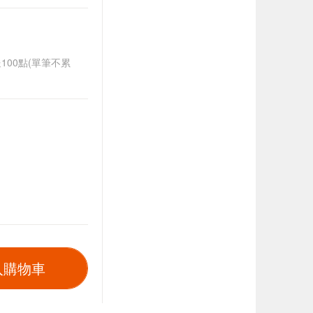
送100點(單筆不累
入購物車