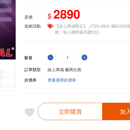
2890
$
原價
促銷活動
【線上商城限定】_0729-0820 滿$2200
贈，每人期間最高贈5次)
數量
訂單類型
線上商城 廠商出貨
折價券
查看適用折價券
立即購買
加