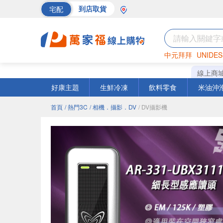
宅配
到店取貨
中元拜拜
UNIDES
海苔
巧克力
罐頭
線上商
好康主題
生鮮冷凍
飲料零食
米油沖
首頁
/ 熱門3C
/ 相機．攝影．DV
/ DV攝影機