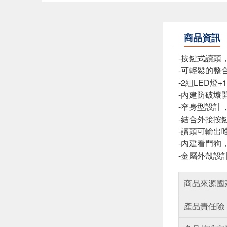
商品資訊
-按鍵式讀頭
-可輕鬆的整
-2組LED燈
-內建防破壞
-窄身型設計
-結合外接按
-讀頭可輸出
-內建看門狗
-金屬外殼設
商品來源國
產品責任險