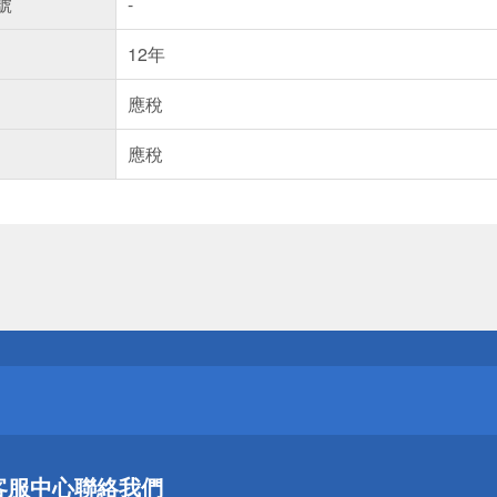
號
-
12年
應稅
應稅
送
請小心！
送
客服中心
聯絡我們
請小心！