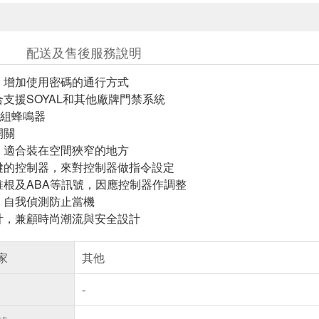
配送及售後服務說明
，增加使用密碼的通行方式
合支援SOYAL和其他廠牌門禁系統
+1組蜂鳴器
開關
，適合裝在空間狹窄的地方
鍵的控制器，來對控制器做指令設定
唯根及ABA等訊號，因應控制器作調整
，自我偵測防止當機
計，兼顧時尚潮流與安全設計
家
其他
-