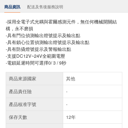
商品資訊
配送及售後服務說明
-採用全電子式光耦與霍爾感測元件，無任何機械開關結
構，永不磨損
-具有門位偵測輸出燈號提示及輸出點
-具有鎖心位置偵測輸出燈號提示及輸出點
-具有防撬燈號提示及警報輸出點
-支援DC12V~24V全範圍電壓
-電鎖延遲時間可選擇0/ 3 / 9秒
商品來源國家
其他
產品責任險
-
產品核准字號
-
保存天數
12年