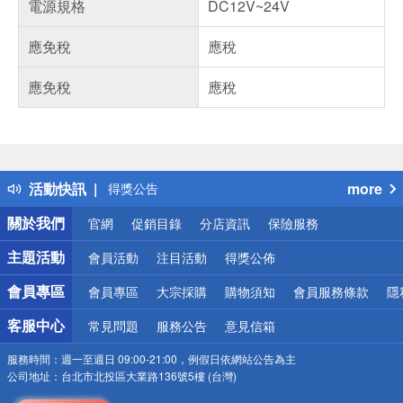
電源規格
DC12V~24V
應免稅
應稅
應免稅
應稅
偏遠地區配送
詐騙網頁！請小心！
得獎公告
活動快訊
more
熱門話題
銀行優惠
關於我們
官網
促銷目錄
分店資訊
保險服務
偏遠地區配送
詐騙網頁！請小心！
主題活動
會員活動
注目活動
得獎公佈
會員專區
會員專區
大宗採購
購物須知
會員服務條款
隱
客服中心
常見問題
服務公告
意見信箱
服務時間：
週一至週日 09:00-21:00，例假日依網站公告為主
公司地址：
台北市北投區大業路136號5樓 (台灣)