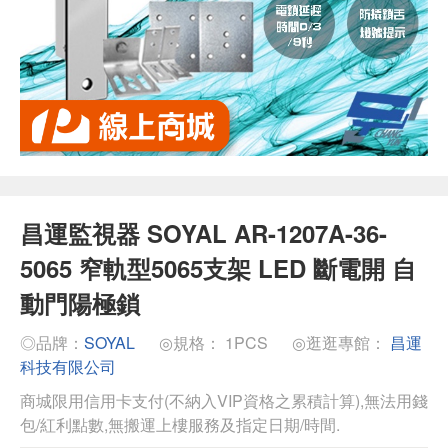
昌運監視器 SOYAL AR-1207A-36-
5065 窄軌型5065支架 LED 斷電開 自
動門陽極鎖
◎品牌：
SOYAL
◎規格： 1PCS
◎逛逛專館：
昌運
科技有限公司
商城限用信用卡支付(不納入VIP資格之累積計算),無法用錢
包/紅利點數,無搬運上樓服務及指定日期/時間.