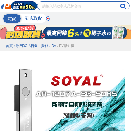
宅配
到店取貨
首頁
/ 熱門3C
/ 相機．攝影．DV
/ DV攝影機