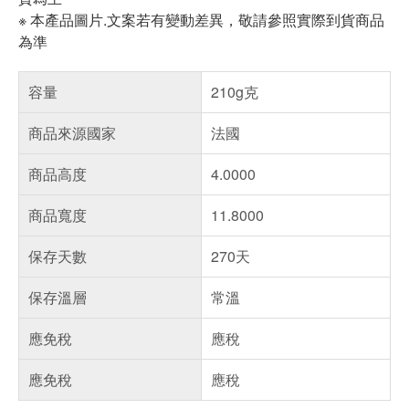
※ 本產品圖片.文案若有變動差異，敬請參照實際到貨商品
為準
容量
210g克
商品來源國家
法國
商品高度
4.0000
商品寬度
11.8000
保存天數
270天
保存溫層
常溫
應免稅
應稅
應免稅
應稅