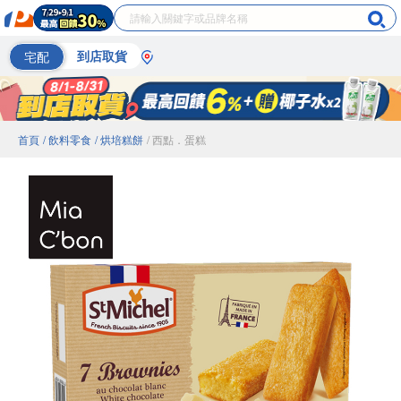
宅配
到店取貨
首頁
/ 飲料零食
/ 烘培糕餅
/ 西點．蛋糕