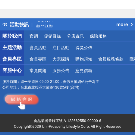
偏遠地區配送
詐騙網頁！請小心！
得獎公告
活動快訊
more
熱門話題
銀行優惠
關於我們
官網
促銷目錄
分店資訊
保險服務
偏遠地區配送
詐騙網頁！請小心！
主題活動
會員活動
注目活動
得獎公佈
會員專區
會員專區
大宗採購
購物須知
會員服務條款
隱
客服中心
常見問題
服務公告
意見信箱
服務時間：
週一至週日 09:00-21:00，例假日依網站公告為主
公司地址：
台北市北投區大業路136號5樓 (台灣)
食品業者登錄字號 A-122662550-00000-6
Copyright©2026 Uni-Prosperity Lifestyle Corp. All Right Reserved