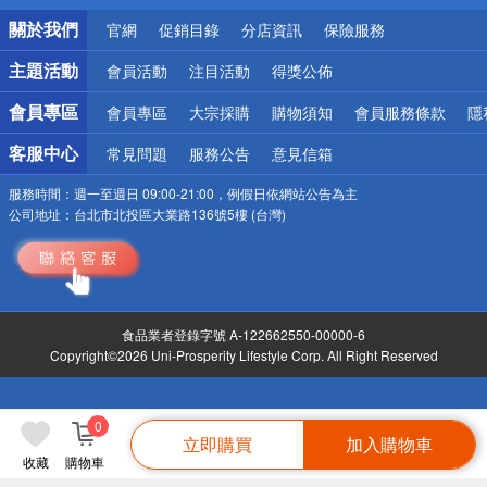
銀行優惠
關於我們
官網
促銷目錄
分店資訊
保險服務
偏遠地區配送
詐騙網頁！請小心！
主題活動
會員活動
注目活動
得獎公佈
會員專區
會員專區
大宗採購
購物須知
會員服務條款
隱
客服中心
常見問題
服務公告
意見信箱
服務時間：
週一至週日 09:00-21:00，例假日依網站公告為主
公司地址：
台北市北投區大業路136號5樓 (台灣)
食品業者登錄字號 A-122662550-00000-6
Copyright©2026 Uni-Prosperity Lifestyle Corp. All Right Reserved
0
立即購買
加入購物車
收藏
購物車