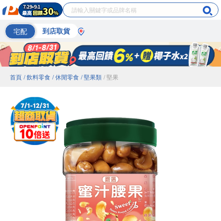
宅配
到店取貨
首頁
/ 飲料零食
/ 休閒零食
/ 堅果類
/ 堅果