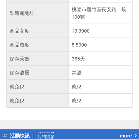
桃園市蘆竹區長安路二段
製造商地址
100號
商品高度
13.3000
商品寬度
8.8000
保存天數
365天
保存溫層
常溫
應免稅
應稅
應免稅
應稅
偏遠地區配送
詐騙網頁！請小心！
得獎公告
活動快訊
more
熱門話題