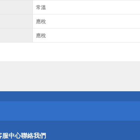
常溫
應稅
應稅
送
請小心！
送
客服中心
聯絡我們
請小心！