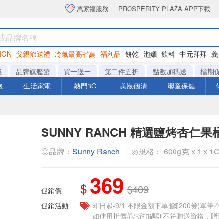
萬家福服務
PROSPERITY PLAZA APP下載
IGN
父親節送禮
冷氣最高省萬
福利品
餅乾
泡麵
飲料
中元拜拜
義
洋芋片
城
品牌旗艦館
買一送一
第二件五折
點數加碼送
檔期
泡
生活家電
熱門3C
美妝個清
嬰童保健
SUNNY RANCH 精選鹽烤杏仁果
◎品牌：
Sunny Ranch
◎規格： 600g克 x 1 x 1
369
$
$409
促銷價
促銷活動
即日起-9/1 不限金額下單贈$200券(單
如使用折價券/折扣碼則不符贈送資格，