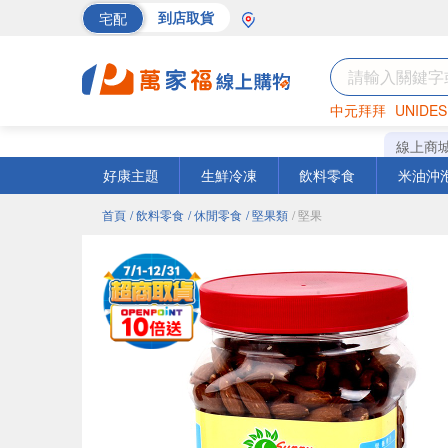
宅配
到店取貨
中元拜拜
UNIDES
巧克力
罐頭
海苔
線上商
好康主題
生鮮冷凍
飲料零食
米油沖
首頁
/ 飲料零食
/ 休閒零食
/ 堅果類
/ 堅果