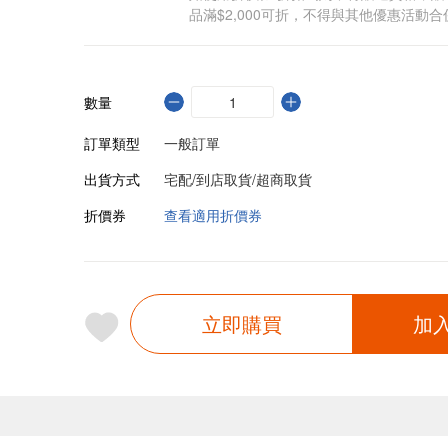
品滿$2,000可折，不得與其他優惠活動合
數量
訂單類型
一般訂單
出貨方式
宅配/到店取貨/超商取貨
折價券
查看適用折價券
立即購買
加