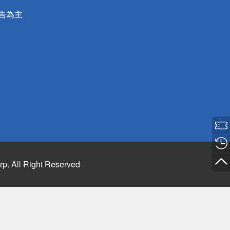
公告為主
rp. All Right Reserved