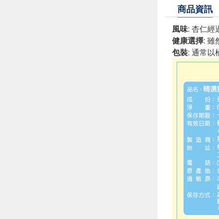
商品資訊
風味
: 杏仁
健康選擇
: 
包裝
: 通常