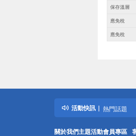
保存溫層
應免稅
應免稅
偏遠地區配
詐騙網頁！
得獎公告
活動快訊
熱門話題
銀行優惠
偏遠地區配
關於我們
主題活動
會員專區
詐騙網頁！