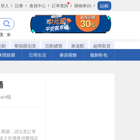
結帳
登入
註冊
會員中心
訂單查詢
購物車(0)
美
米
促銷
整箱購划算
活動總覽
家速配
超商取貨
休閒娛樂
日用生活
傢俱寢飾
服飾鞋包
桶
Can桶
筆不累贈，請注意訂單
贈送之折價券消費指定