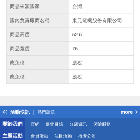
商品來源國家
台灣
國內負責廠商名稱
東元電機股份有限公司
商品高度
52.5
商品寬度
75
應免稅
應稅
應免稅
應稅
偏遠地區配送
詐騙網頁！請小心！
得獎公告
活動快訊
more
熱門話題
銀行優惠
關於我們
官網
促銷目錄
分店資訊
保險服務
偏遠地區配送
詐騙網頁！請小心！
主題活動
會員活動
注目活動
得獎公佈