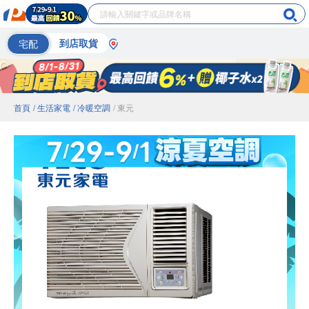
宅配
到店取貨
首頁
/ 生活家電
/ 冷暖空調
/ 東元