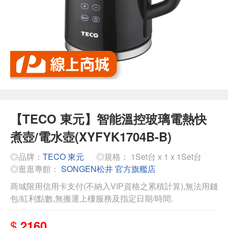
【TECO 東元】智能溫控玻璃電熱快
煮壺/電水壺(XYFYK1704B-B)
◎品牌：
TECO 東元
◎規格： 1Set台 x 1 x 1Set台
◎逛逛專館：
SONGEN松井 官方旗艦店
商城限用信用卡支付(不納入VIP資格之累積計算),無法用錢
包/紅利點數,無搬運上樓服務及指定日期/時間.
$
2160