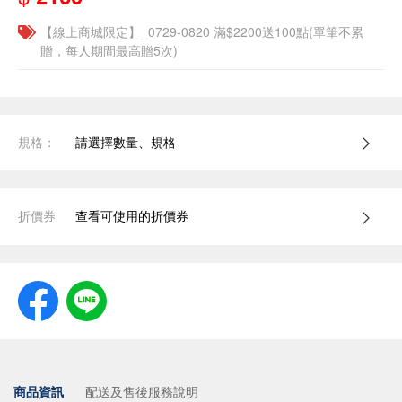
【線上商城限定】_0729-0820 滿$2200送100點(單筆不累
贈，每人期間最高贈5次)
規格：
請選擇數量、規格
折價券
查看可使用的折價券
商品資訊
配送及售後服務說明