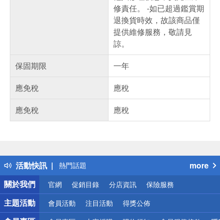
修責任。 -如已超過鑑賞期
退換貨時效，故該商品僅
提供維修服務，敬請見
諒。
保固期限
一年
應免稅
應稅
應免稅
應稅
偏遠地區配送
詐騙網頁！請小心！
得獎公告
活動快訊
more
熱門話題
銀行優惠
關於我們
官網
促銷目錄
分店資訊
保險服務
偏遠地區配送
詐騙網頁！請小心！
主題活動
會員活動
注目活動
得獎公佈