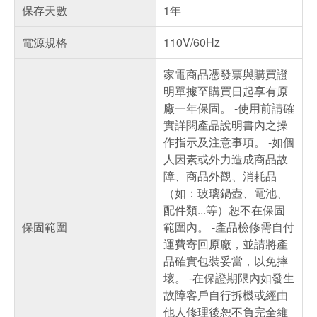
保存天數
1年
電源規格
110V/60Hz
家電商品憑發票與購買證
明單據至購買日起享有原
廠一年保固。 -使用前請確
實詳閱產品說明書內之操
作指示及注意事項。 -如個
人因素或外力造成商品故
障、商品外觀、消耗品
（如：玻璃鍋壺、電池、
配件類...等）恕不在保固
保固範圍
範圍內。 -產品檢修需自付
運費寄回原廠，並請將產
品確實包裝妥當，以免摔
壞。 -在保證期限內如發生
故障客戶自行拆機或經由
他人修理後恕不負完全維