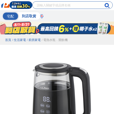
宅配
到店取貨
首頁
/ 生活家電
/ 廚房家電
/ 電熱水瓶．開飲機