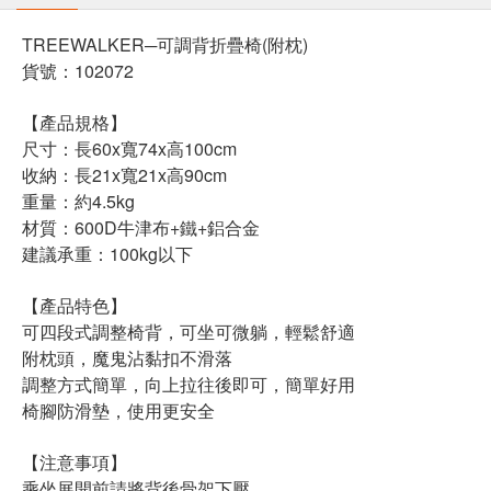
TREEWALKER─可調背折疊椅(附枕)
貨號：102072
【產品規格】
尺寸：長60x寬74x高100cm
收納：長21x寬21x高90cm
重量：約4.5kg
材質：600D牛津布+鐵+鋁合金
建議承重：100kg以下
【產品特色】
可四段式調整椅背，可坐可微躺，輕鬆舒適
附枕頭，魔鬼沾黏扣不滑落
調整方式簡單，向上拉往後即可，簡單好用
椅腳防滑墊，使用更安全
【注意事項】
乘坐展開前請將背後骨架下壓