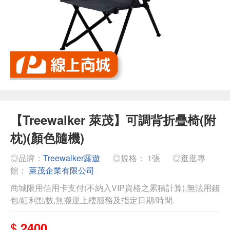
【Treewalker 萊茂】可調背折疊椅(附
枕)(顏色隨機)
◎品牌：
Treewalker露遊
◎規格： 1張
◎逛逛專
館：
萊茂企業有限公司
商城限用信用卡支付(不納入VIP資格之累積計算),無法用錢
包/紅利點數,無搬運上樓服務及指定日期/時間.
$
2400