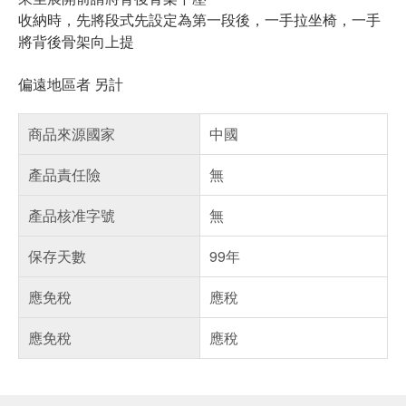
收納時，先將段式先設定為第一段後，一手拉坐椅，一手
將背後骨架向上提
偏遠地區者 另計
商品來源國家
中國
產品責任險
無
產品核准字號
無
保存天數
99年
應免稅
應稅
應免稅
應稅
偏遠地區配送
詐騙網頁！請小心！