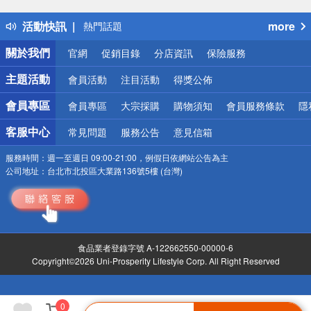
得獎公告
活動快訊
more
熱門話題
銀行優惠
關於我們
官網
促銷目錄
分店資訊
保險服務
偏遠地區配送
詐騙網頁！請小心！
主題活動
會員活動
注目活動
得獎公佈
會員專區
會員專區
大宗採購
購物須知
會員服務條款
隱
客服中心
常見問題
服務公告
意見信箱
服務時間：
週一至週日 09:00-21:00，例假日依網站公告為主
公司地址：
台北市北投區大業路136號5樓 (台灣)
食品業者登錄字號 A-122662550-00000-6
Copyright©2026 Uni-Prosperity Lifestyle Corp. All Right Reserved
0