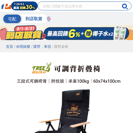
宅配
到店取貨
首頁
/ 休閒娛樂
/ 露營．車宿
/ 露營桌椅