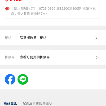
【線上商城限定】_0729-0820 滿$2200送100點(單筆不累
贈，每人期間最高贈5次)
規格：
請選擇數量、規格
折價券
查看可使用的折價券
商品資訊
配送及售後服務說明