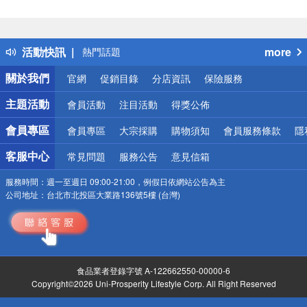
偏遠地區配送
詐騙網頁！請小心！
得獎公告
活動快訊
more
熱門話題
銀行優惠
關於我們
官網
促銷目錄
分店資訊
保險服務
偏遠地區配送
詐騙網頁！請小心！
主題活動
會員活動
注目活動
得獎公佈
會員專區
會員專區
大宗採購
購物須知
會員服務條款
隱
客服中心
常見問題
服務公告
意見信箱
服務時間：
週一至週日 09:00-21:00，例假日依網站公告為主
公司地址：
台北市北投區大業路136號5樓 (台灣)
食品業者登錄字號 A-122662550-00000-6
Copyright©2026 Uni-Prosperity Lifestyle Corp. All Right Reserved