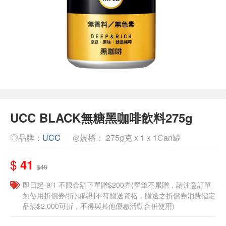
UCC BLACK無糖黑咖啡飲料275g
◎品牌：
UCC
◎規格： 275g克 x 1 x 1Can罐
$
41
$48
即日起-9/1 不限金額下單贈$200券(單筆不累贈，請注意訂單
如使用折價券/折扣碼則不符贈送資格，贈送之折價券消費指定
品滿$2,000可折，不得與其他優惠活動合併使用)