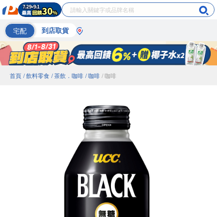
宅配
到店取貨
首頁
/ 飲料零食
/ 茶飲．咖啡
/ 咖啡
/ 咖啡