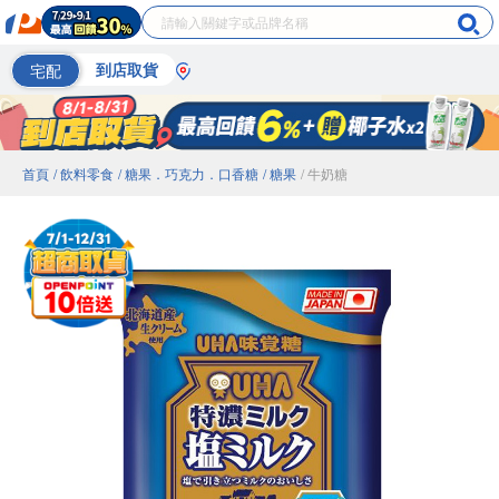
宅配
到店取貨
首頁
/ 飲料零食
/ 糖果．巧克力．口香糖
/ 糖果
/ 牛奶糖