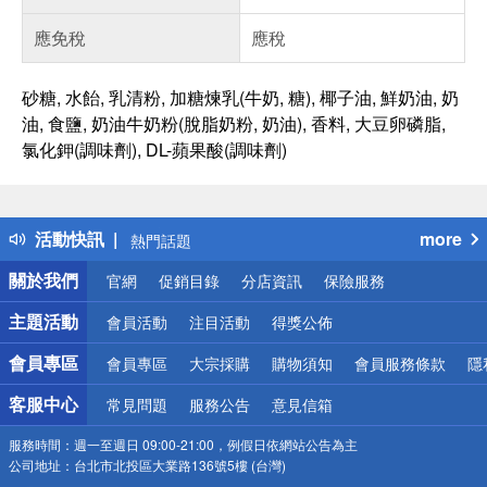
應免稅
應稅
砂糖, 水飴, 乳清粉, 加糖煉乳(牛奶, 糖), 椰子油, 鮮奶油, 奶
油, 食鹽, 奶油牛奶粉(脫脂奶粉, 奶油), 香料, 大豆卵磷脂,
氯化鉀(調味劑), DL-蘋果酸(調味劑)
偏遠地區配送
詐騙網頁！請小心！
得獎公告
活動快訊
more
熱門話題
銀行優惠
關於我們
官網
促銷目錄
分店資訊
保險服務
偏遠地區配送
詐騙網頁！請小心！
主題活動
會員活動
注目活動
得獎公佈
會員專區
會員專區
大宗採購
購物須知
會員服務條款
隱
客服中心
常見問題
服務公告
意見信箱
服務時間：
週一至週日 09:00-21:00，例假日依網站公告為主
公司地址：
台北市北投區大業路136號5樓 (台灣)