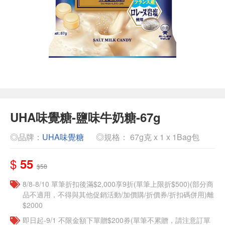
UHA味覺糖-鹽味牛奶糖-67g
◎品牌：
UHA味覺糖
◎規格： 67g克 x 1 x 1Bag包
$
55
$58
8/8-8/10 單筆折扣後滿$2,000享9折(單筆上限折$500)(部分商
品不適用，不得與其他促銷活動/加價購/折價券/折扣碼併用)離
$2000
即日起-9/1 不限金額下單贈$200券(單筆不累贈，請注意訂單