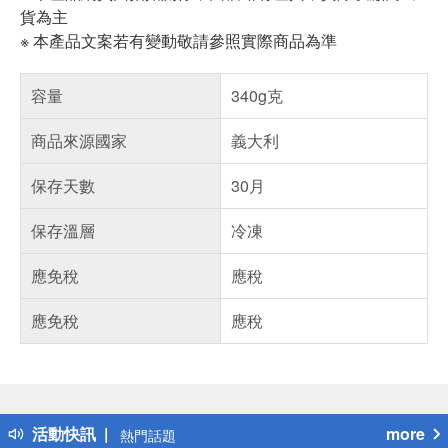
貨為主
※ 本產品文案若有變動敬請參照實際商品為準
容量
340g克
商品來源國家
義大利
保存天數
30月
保存溫層
冷凍
應免稅
應稅
應免稅
應稅
偏遠地區配送
詐騙網頁！請小心！
得獎公告
活動快訊
more
熱門話題