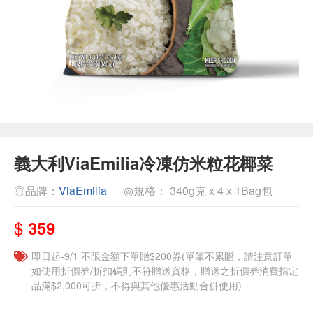
義大利ViaEmilia冷凍仿米粒花椰菜
◎品牌：
ViaEmilia
◎規格： 340g克 x 4 x 1Bag包
$
359
即日起-9/1 不限金額下單贈$200券(單筆不累贈，請注意訂單
如使用折價券/折扣碼則不符贈送資格，贈送之折價券消費指定
品滿$2,000可折，不得與其他優惠活動合併使用)