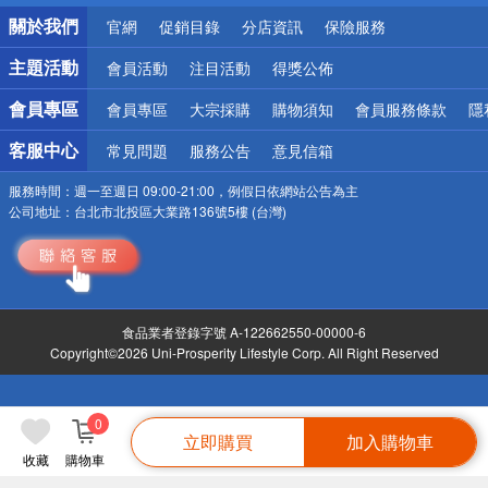
銀行優惠
關於我們
官網
促銷目錄
分店資訊
保險服務
偏遠地區配送
詐騙網頁！請小心！
主題活動
會員活動
注目活動
得獎公佈
會員專區
會員專區
大宗採購
購物須知
會員服務條款
隱
客服中心
常見問題
服務公告
意見信箱
服務時間：
週一至週日 09:00-21:00，例假日依網站公告為主
公司地址：
台北市北投區大業路136號5樓 (台灣)
食品業者登錄字號 A-122662550-00000-6
Copyright©2026 Uni-Prosperity Lifestyle Corp. All Right Reserved
0
立即購買
加入購物車
收藏
購物車