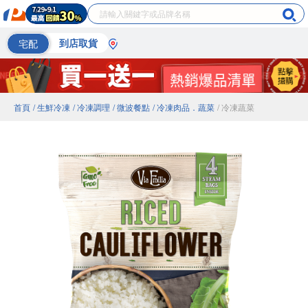
宅配
到店取貨
首頁
/ 生鮮冷凍
/ 冷凍調理
/ 微波餐點
/ 冷凍肉品．蔬菜
/ 冷凍蔬菜