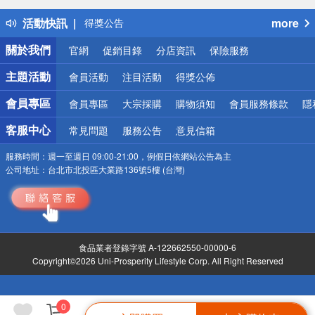
得獎公告
活動快訊
more
熱門話題
銀行優惠
關於我們
官網
促銷目錄
分店資訊
保險服務
偏遠地區配送
詐騙網頁！請小心！
主題活動
會員活動
注目活動
得獎公佈
會員專區
會員專區
大宗採購
購物須知
會員服務條款
隱
客服中心
常見問題
服務公告
意見信箱
服務時間：
週一至週日 09:00-21:00，例假日依網站公告為主
公司地址：
台北市北投區大業路136號5樓 (台灣)
食品業者登錄字號 A-122662550-00000-6
Copyright©2026 Uni-Prosperity Lifestyle Corp. All Right Reserved
0