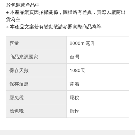
於包裝或產品中
※ 本產品網頁因拍攝關係，圖檔略有差異，實際以廠商出
貨為主
※ 本產品文案若有變動敬請參照實際商品為準
容量
2000ml毫升
商品來源國家
台灣
保存天數
1080天
保存溫層
常溫
應免稅
應稅
應免稅
應稅
偏遠地區配送
詐騙網頁！請小心！