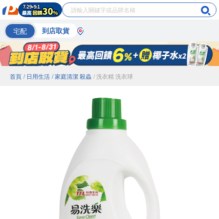
宅配
到店取貨
首頁
/ 日用生活
/ 家庭清潔 殺蟲
/ 洗衣精 洗衣球