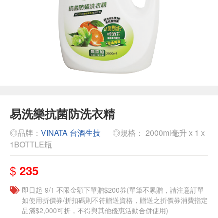
易洗樂抗菌防洗衣精
◎品牌：
VINATA 台酒生技
◎規格： 2000ml毫升 x 1 x
1BOTTLE瓶
$
235
即日起-9/1 不限金額下單贈$200券(單筆不累贈，請注意訂單
如使用折價券/折扣碼則不符贈送資格，贈送之折價券消費指定
品滿$2,000可折，不得與其他優惠活動合併使用)