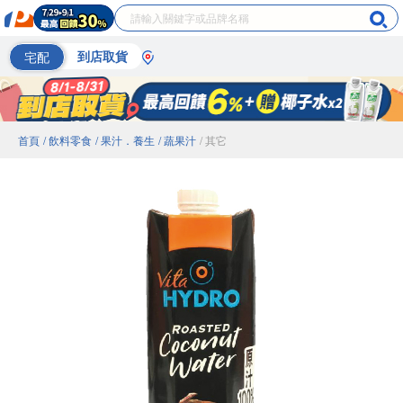
宅配
到店取貨
首頁
/ 飲料零食
/ 果汁．養生
/ 蔬果汁
/ 其它