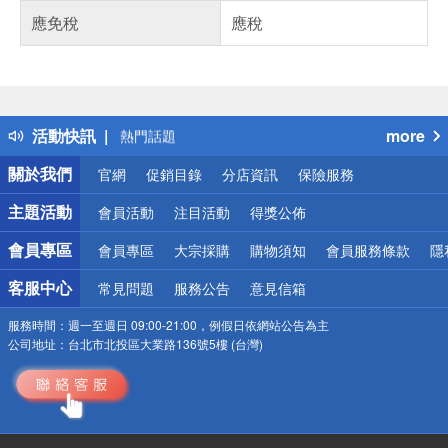
應免稅
應稅
偏遠地區配送
詐騙網頁！請小心！
得獎公告
活動快訊
more
熱門話題
銀行優惠
關於我們
官網
促銷目錄
分店資訊
保險服務
偏遠地區配送
詐騙網頁！請小心！
主題活動
會員活動
注目活動
得獎公佈
會員專區
會員專區
大宗採購
購物須知
會員服務條款
隱
客服中心
常見問題
服務公告
意見信箱
服務時間：
週一至週日 09:00-21:00，例假日依網站公告為主
公司地址：
台北市北投區大業路136號5樓 (台灣)