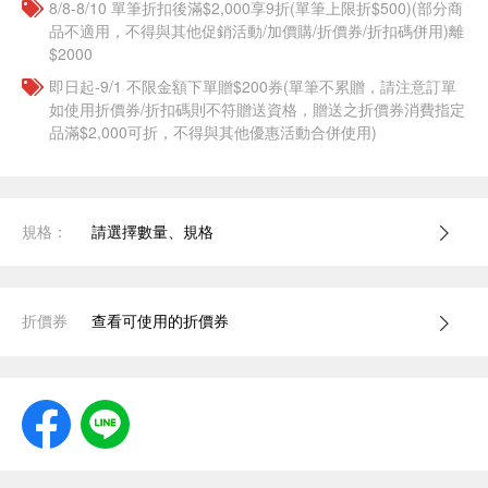
8/8-8/10 單筆折扣後滿$2,000享9折(單筆上限折$500)(部分商
品不適用，不得與其他促銷活動/加價購/折價券/折扣碼併用)離
$2000
即日起-9/1 不限金額下單贈$200券(單筆不累贈，請注意訂單
如使用折價券/折扣碼則不符贈送資格，贈送之折價券消費指定
品滿$2,000可折，不得與其他優惠活動合併使用)
規格：
請選擇數量、規格
折價券
查看可使用的折價券