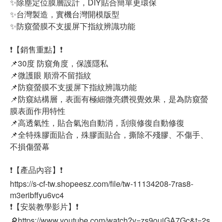
✨除塵定位膜層設計，DIY貼合簡單更環保
✨台灣製造，實機台灣開模版型
✨防窺螢膜不支援屏下指紋辨識功能
❗【銷售重點】❗
📌30度 防窺角度，保護隱私
📌微護眼 順滑不留指紋
📌防窺螢膜不支援屏下指紋辨識功能
📌防窺結構層，表面有極細微亮鑽視覺效果，是為防窺螢
膜表面作用特性
📌高透氣性，貼合氣泡自動消，刮痕修復自動修復
📌全特殊膠面貼合，殊膠面貼合，撕除不殘膠、不傷手、
不損傷螢幕
❗【產品內容】❗
https://s-cf-tw.shopeesz.com/file/tw-11134208-7ras8-
m3eribffyu6vc4
❗【安裝教學影片】❗
🔎https://www.youtube.com/watch?v=zs9ouiGA7Gc&t=2s