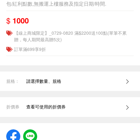
包/紅利點數,無搬運上樓服務及指定日期/時間.
$
1000
【線上商城限定】_0729-0820 滿$2200送100點(單筆不累
贈，每人期間最高贈5次)
訂單滿699享9折
規格：
請選擇數量、規格
折價券
查看可使用的折價券