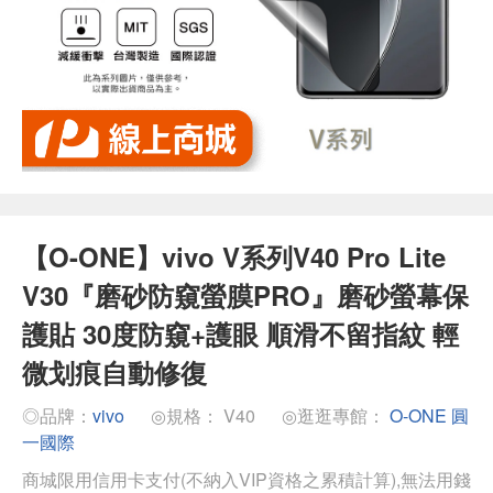
【O-ONE】vivo V系列V40 Pro Lite
V30『磨砂防窺螢膜PRO』磨砂螢幕保
護貼 30度防窺+護眼 順滑不留指紋 輕
微划痕自動修復
◎品牌：
vivo
◎規格： V40
◎逛逛專館：
O-ONE 圓
一國際
商城限用信用卡支付(不納入VIP資格之累積計算),無法用錢