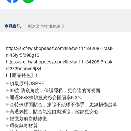
商品資訊
配送及售後服務說明
https://s-cf-tw.shopeesz.com/file/tw-11134208-7rask-
m45tyr5f098g13
https://s-cf-tw.shopeesz.com/file/tw-11134208-7rask-
m2z2bnb5vs6j84
❗【商品特色】❗
✨頂級原料OSPPF
✨30度 防窺角度，保護隱私，更合適的可視面
✨通過SGS檢驗藍光綜合阻隔率9.3%
✨全特殊膠面貼合，撕除不殘膠不傷手，更無損傷螢幕
✨高透氣性，貼合氣泡自動消除，散熱更安心
✨輕微划痕自動修復
✨環保無毒材質