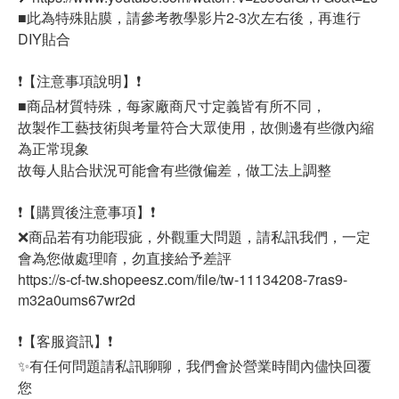
■此為特殊貼膜，請參考教學影片2-3次左右後，再進行
DIY貼合
❗【注意事項說明】❗
■商品材質特殊，每家廠商尺寸定義皆有所不同，
故製作工藝技術與考量符合大眾使用，故側邊有些微內縮
為正常現象
故每人貼合狀況可能會有些微偏差，做工法上調整
❗【購買後注意事項】❗
❌商品若有功能瑕疵，外觀重大問題，請私訊我們，一定
會為您做處理唷，勿直接給予差評
https://s-cf-tw.shopeesz.com/file/tw-11134208-7ras9-
m32a0ums67wr2d
❗【客服資訊】❗
✨有任何問題請私訊聊聊，我們會於營業時間內儘快回覆
您