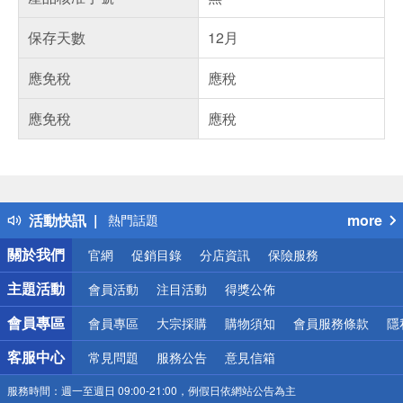
保存天數
12月
應免稅
應稅
應免稅
應稅
偏遠地區配送
詐騙網頁！請小心！
得獎公告
活動快訊
more
熱門話題
銀行優惠
關於我們
官網
促銷目錄
分店資訊
保險服務
偏遠地區配送
詐騙網頁！請小心！
主題活動
會員活動
注目活動
得獎公佈
會員專區
會員專區
大宗採購
購物須知
會員服務條款
隱
客服中心
常見問題
服務公告
意見信箱
服務時間：
週一至週日 09:00-21:00，例假日依網站公告為主