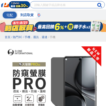
宅配
到店取貨
首頁
/ 熱門3C
/ 手機．通訊．週邊
/ 手機