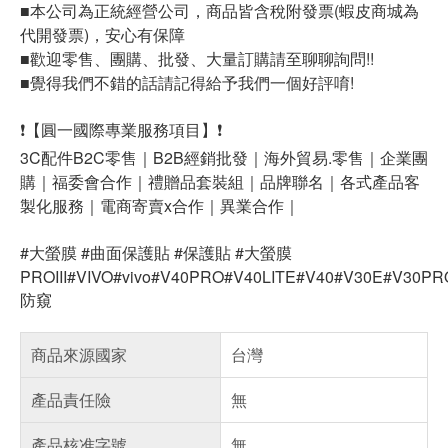
■本公司為正統經營公司，商品皆含稅附發票(蝦皮商城為
代開發票)，安心有保障
■歡迎零售、團購、批發、大量訂購請至聊聊詢問!!
■覺得我們不錯的話請記得給予我們一個好評唷!
❗【圓一國際專業服務項目】❗
3C配件B2C零售｜B2B經銷批發｜海外貿易.零售｜企業團
購｜福委會合作｜禮贈品套裝組｜品牌聯名｜各式產品客
製化服務｜電商寄賣x合作｜異業合作｜
#大螢膜 #曲面保護貼 #保護貼 #大螢膜
PROIII#VIVO#vivo#V40PRO#V40LITE#V40#V30E#V30
防窺
商品來源國家
台灣
產品責任險
無
產品核准字號
無