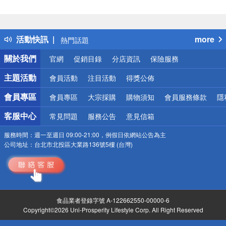
偏遠地區配送
詐騙網頁！請小心！
得獎公告
活動快訊
more
熱門話題
銀行優惠
關於我們
官網
促銷目錄
分店資訊
保險服務
偏遠地區配送
詐騙網頁！請小心！
主題活動
會員活動
注目活動
得獎公佈
會員專區
會員專區
大宗採購
購物須知
會員服務條款
隱
客服中心
常見問題
服務公告
意見信箱
服務時間：
週一至週日 09:00-21:00，例假日依網站公告為主
公司地址：
台北市北投區大業路136號5樓 (台灣)
食品業者登錄字號 A-122662550-00000-6
Copyright©2026 Uni-Prosperity Lifestyle Corp. All Right Reserved