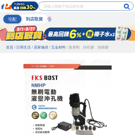
宅配
到店取貨
首頁
/ 日用生活
/ 居家修繕
/ 五金材料
/ 接著劑．快乾膠．熱熔膠