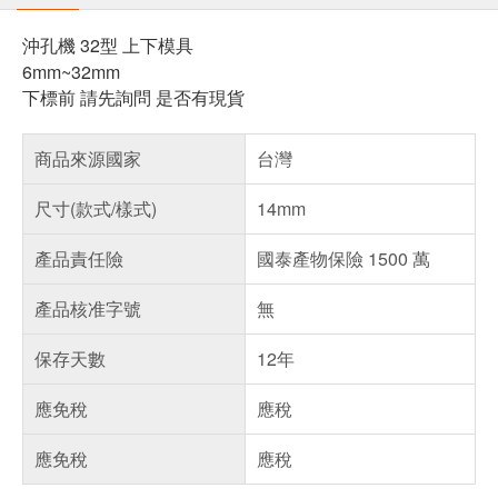
沖孔機 32型 上下模具
6mm~32mm
下標前 請先詢問 是否有現貨
商品來源國家
台灣
尺寸(款式/樣式)
14mm
產品責任險
國泰產物保險 1500 萬
產品核准字號
無
保存天數
12年
應免稅
應稅
應免稅
應稅