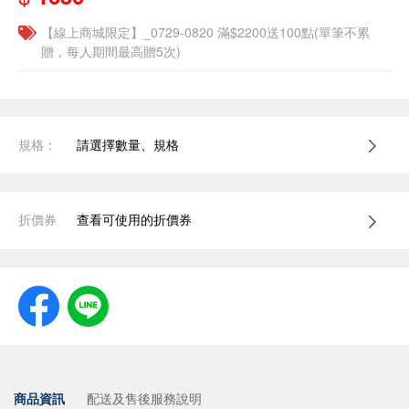
【線上商城限定】_0729-0820 滿$2200送100點(單筆不累
贈，每人期間最高贈5次)
規格：
請選擇數量、規格
折價券
查看可使用的折價券
商品資訊
配送及售後服務說明