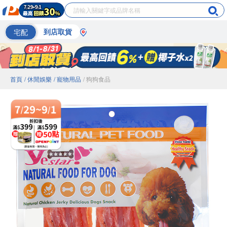
宅配
到店取貨
首頁
/ 休閒娛樂
/ 寵物用品
/ 狗狗食品