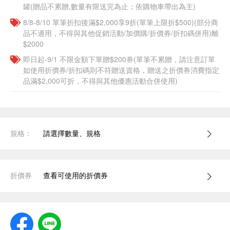
罐(贈品不累贈,數量有限送完為止；依購物車帶出為主)
8/8-8/10 單筆折扣後滿$2,000享9折(單筆上限折$500)(部分商
品不適用，不得與其他促銷活動/加價購/折價券/折扣碼併用)離
$2000
即日起-9/1 不限金額下單贈$200券(單筆不累贈，請注意訂單
如使用折價券/折扣碼則不符贈送資格，贈送之折價券消費指定
品滿$2,000可折，不得與其他優惠活動合併使用)
規格：
請選擇數量、規格
折價券
查看可使用的折價券