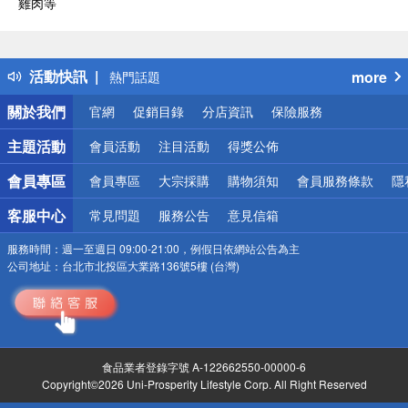
雞肉等
偏遠地區配送
詐騙網頁！請小心！
得獎公告
活動快訊
more
熱門話題
銀行優惠
關於我們
官網
促銷目錄
分店資訊
保險服務
偏遠地區配送
詐騙網頁！請小心！
主題活動
會員活動
注目活動
得獎公佈
會員專區
會員專區
大宗採購
購物須知
會員服務條款
隱
客服中心
常見問題
服務公告
意見信箱
服務時間：
週一至週日 09:00-21:00，例假日依網站公告為主
公司地址：
台北市北投區大業路136號5樓 (台灣)
食品業者登錄字號 A-122662550-00000-6
Copyright©2026 Uni-Prosperity Lifestyle Corp. All Right Reserved