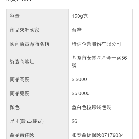
容量
150g克
商品來源國家
台灣
國內負責廠商名稱
琦信企業股份有限公司
基隆市安樂區基金一路56
製造商地址
號
商品高度
2.2000
商品寬度
25.0000
顏色
藍白色拉鍊袋包裝
尺寸(款式/樣式)
26
產品責任險
和泰產物保險07176084