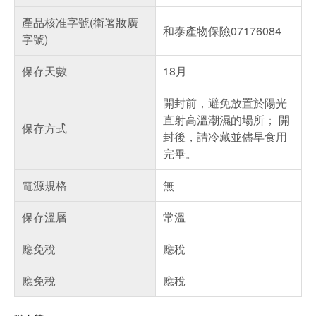
產品核准字號(衛署妝廣
和泰產物保險07176084
字號)
保存天數
18月
開封前，避免放置於陽光
直射高溫潮濕的場所； 開
保存方式
封後，請冷藏並儘早食用
完畢。
電源規格
無
保存溫層
常溫
應免稅
應稅
應免稅
應稅