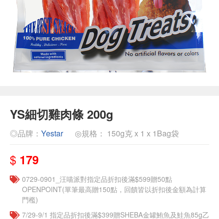
YS細切雞肉條 200g
◎品牌：
Yestar
◎規格： 150g克 x 1 x 1Bag袋
$
179
0729-0901_汪喵派對指定品折扣後滿$599贈50點
OPENPOINT(單筆最高贈150點，回饋皆以折扣後金額為計算
門檻)
7/29-9/1 指定品折扣後滿$399贈SHEBA金罐鮪魚及鮭魚85g乙