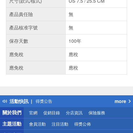
尺寸(款式/樣式)
US 7.5 / 25.5 CM
產品責任險
無
產品核准字號
無
保存天數
100年
應免稅
應稅
應免稅
應稅
偏遠地區配送
詐騙網頁！請小心！
得獎公告
活動快訊
more
熱門話題
銀行優惠
關於我們
官網
促銷目錄
分店資訊
保險服務
偏遠地區配送
詐騙網頁！請小心！
主題活動
會員活動
注目活動
得獎公佈