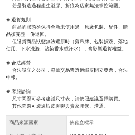
若是製造過程產生溢膠、折痕為店家無法掌控範圍。
♚ 退貨規則
商品的狀態須保持全新未使用過，原廠包裝、配件、贈
品須完整一併退回。
但退貨商品狀態無法還原時（剪吊牌、包裝損毀、落地
使用、下水洗滌、沾染香水或汗水），會影響退貨權益。
♚ 合法經營
合法設立之公司，每筆交易皆透過蝦皮開立發票，合法
申報。
♚ 客服諮詢
尺寸問題可參考建議尺寸表，請依照建議選擇購買。
其他問題可透過蝦皮聊聊與賣家聯繫、溝通。
商品來源國家
依鞋盒標示