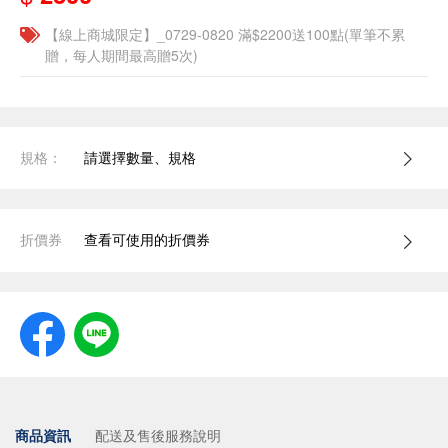
【線上商城限定】_0729-0820 滿$2200送100點(單筆不累
贈，每人期間最高贈5次)
規格：
請選擇數量、規格
折價券
查看可使用的折價券
商品資訊
配送及售後服務說明