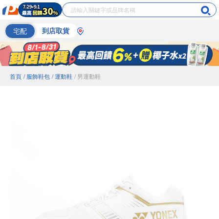
宅配
到店取貨
首頁
/ 服飾鞋包
/ 運動鞋
/ 男運動鞋