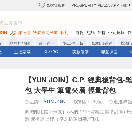
萬家福服務
PROSPERITY PLAZA APP下載
IGN
父親節送禮
冷氣最高省萬
福利品
餅乾
泡麵
飲料
中元拜拜
義
洋芋片
城
品牌旗艦館
買一送一
第二件五折
點數加碼送
檔期
泡
生活家電
熱門3C
美妝個清
嬰童保健
【YUN JOIN】C.P. 經典後背包-
包 大學生 筆電夾層 輕量背包
◎品牌：
YUN JOIN
◎規格： 黑色
◎逛逛專
商城限用信用卡支付(不納入VIP資格之累積計算),無
數,無搬運上樓服務及指定日期/時間.