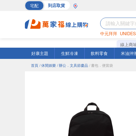
宅配
到店取貨
中元拜拜
UNIDES
巧克力
罐頭
海苔
線上商
好康主題
生鮮冷凍
飲料零食
米油沖
首頁
/ 休閒娛樂
/ 辦公．文具節慶品
/ 書包．便當袋