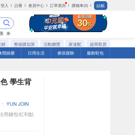
結帳
登入
註冊
會員中心
訂單查詢
購物車(0)
美
米
促銷
整箱購划算
活動總覽
家速配
超商取貨
休閒娛樂
日用生活
傢俱寢飾
服飾鞋包
黑色 學生背
館：
YUN JOIN
法用錢包/紅利點