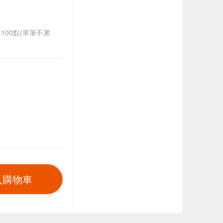
送100點(單筆不累
入購物車