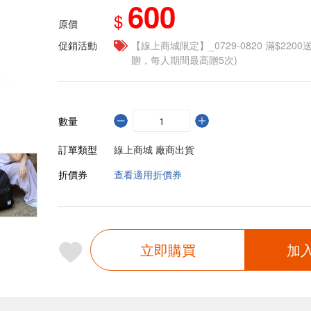
600
$
原價
促銷活動
【線上商城限定】_0729-0820 滿$2200
贈，每人期間最高贈5次)
數量
訂單類型
線上商城 廠商出貨
折價券
查看適用折價券
立即購買
加