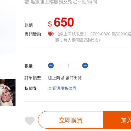
數,無搬運上樓服務及指定日期/時間.
650
$
原價
促銷活動
【線上商城限定】_0729-0820 滿$2200
贈，每人期間最高贈5次)
數量
訂單類型
線上商城 廠商出貨
折價券
查看適用折價券
立即購買
加