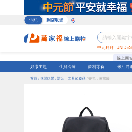
宅配
到店取貨
中元拜拜
UNIDES
巧克力
罐頭
咖啡
線上商
好康主題
生鮮冷凍
飲料零食
米油沖
首頁
/ 休閒娛樂
/ 辦公．文具節慶品
/ 書包．便當袋