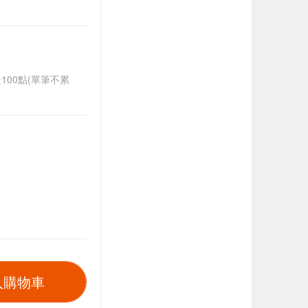
送100點(單筆不累
入購物車