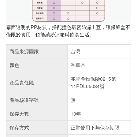
霧面透明的PP材質，搭配撞色氣密防漏上蓋，讓保鮮盒不
僅限於實用，也能繽紛冰箱與飲食生活。
商品來源國家
台灣
顏色
香草杏
兆豐產物保險0215第
產品責任險
11PDL05084號
產品核准字號
無
保存天數
10年
保存方式
正常使用下無保存期限