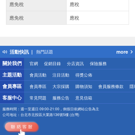
應免稅
應稅
應免稅
應稅
偏遠地區配送
詐騙網頁！請小心！
得獎公告
活動快訊
more
熱門話題
銀行優惠
關於我們
官網
促銷目錄
分店資訊
保險服務
偏遠地區配送
詐騙網頁！請小心！
主題活動
會員活動
注目活動
得獎公佈
會員專區
會員專區
大宗採購
購物須知
會員服務條款
隱
客服中心
常見問題
服務公告
意見信箱
服務時間：
週一至週日 09:00-21:00，例假日依網站公告為主
公司地址：
台北市北投區大業路136號5樓 (台灣)