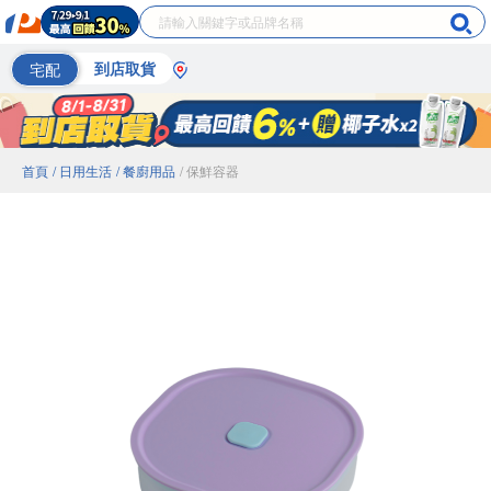
宅配
到店取貨
首頁
/ 日用生活
/ 餐廚用品
/ 保鮮容器