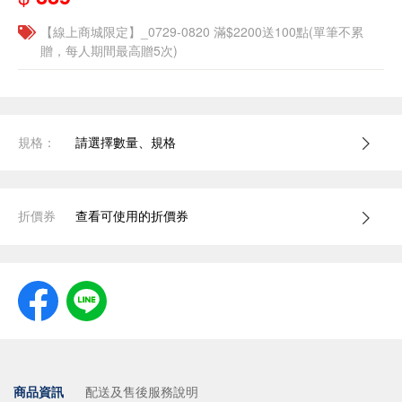
【線上商城限定】_0729-0820 滿$2200送100點(單筆不累
贈，每人期間最高贈5次)
規格：
請選擇數量、規格
折價券
查看可使用的折價券
商品資訊
配送及售後服務說明