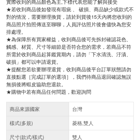
實際收到的商品顏色為主,下標代表您能了解與接受
★若收到商品後如發現有瑕疵 、 破損、商品缺少或款式不
對的情況，需要辦理換貨，請於到貨後15天內將您收到的
商品照片拍照傳送至聊聊，人員評估照片後會儘快為您安
排處理。
★為保障所有買家權益，收到商品後可先拆封確認花色、
觸感、材質、尺寸等細節是否符合您的需求，若商品不符
所需於收到商品起算鑑賞期內，請勿「下水清洗、汙漬、
破損」都可以申請退貨。
★提醒您若欲要辦理退貨，收到商品後平台訂單狀態請勿
直接點選［完成訂單的選項］，我們待商品退回確認無誤
無損後將蝦皮協助您退款。
★購物中若有商品任何問題，歡迎詢問
商品來源國家
台灣
樣式(多規)
菱格,雙人
尺寸(款式/樣式)
雙人