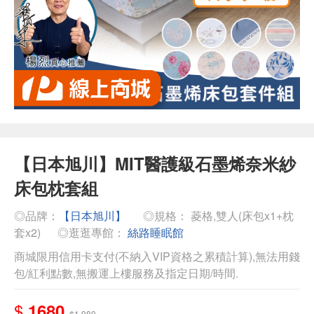
【日本旭川】MIT醫護級石墨烯奈米紗
床包枕套組
◎品牌：
【日本旭川】
◎規格： 菱格,雙人(床包x1+枕
套x2)
◎逛逛專館：
絲路睡眠館
商城限用信用卡支付(不納入VIP資格之累積計算),無法用錢
包/紅利點數,無搬運上樓服務及指定日期/時間.
$
1680
$1,980