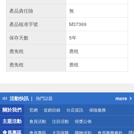
產品責任險
無
產品核准字號
M37369
保存天數
5年
應免稅
應稅
應免稅
應稅
偏遠地區配送
詐騙網頁！請小心！
得獎公告
活動快訊
more
熱門話題
銀行優惠
關於我們
官網
促銷目錄
分店資訊
保險服務
偏遠地區配送
詐騙網頁！請小心！
主題活動
會員活動
注目活動
得獎公佈
會員專區
會員專區
大宗採購
購物須知
會員服務條款
隱