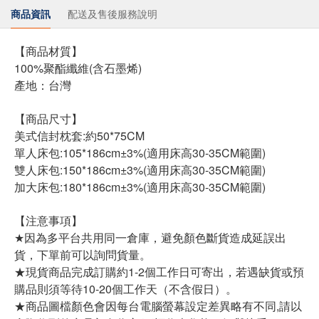
商品資訊
配送及售後服務說明
【商品材質】
100%聚酯纖維(含石墨烯)
產地：台灣
【商品尺寸】
美式信封枕套:約50*75CM
單人床包:105*186cm±3%(適用床高30-35CM範圍)
雙人床包:150*186cm±3%(適用床高30-35CM範圍)
加大床包:180*186cm±3%(適用床高30-35CM範圍)
【注意事項】
★因為多平台共用同一倉庫，避免顏色斷貨造成延誤出
貨，下單前可以詢問貨量。
★現貨商品完成訂購約1-2個工作日可寄出，若遇缺貨或預
購品則須等待10-20個工作天（不含假日）。
★商品圖檔顏色會因每台電腦螢幕設定差異略有不同,請以