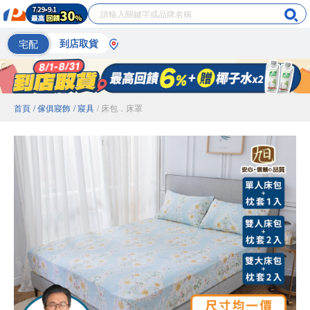
宅配
到店取貨
首頁
/ 傢俱寢飾
/ 寢具
/ 床包．床罩