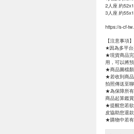
2人座 約52x1
3人座 約55x1
https://s-cf-
【注意事項】
★因為多平台
★現貨商品完
用，可以將預
★商品圖檔顏
★若收到商品
拍照傳送至聊
★為保障所有
商品起算鑑賞
★提醒您若欲
皮協助您退款
★購物中若有