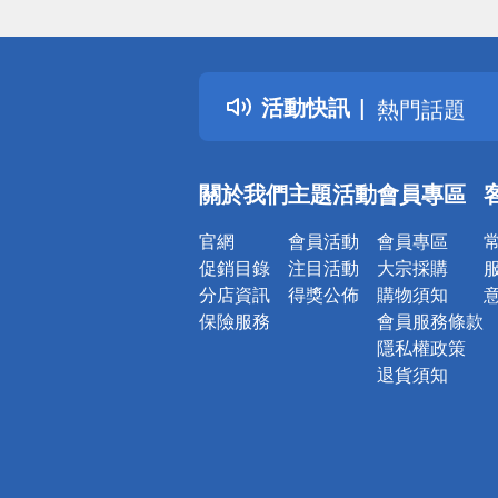
偏遠地區配
詐騙網頁！
得獎公告
活動快訊
熱門話題
銀行優惠
偏遠地區配
關於我們
主題活動
會員專區
詐騙網頁！
官網
會員活動
會員專區
促銷目錄
注目活動
大宗採購
分店資訊
得獎公佈
購物須知
保險服務
會員服務條款
隱私權政策
退貨須知