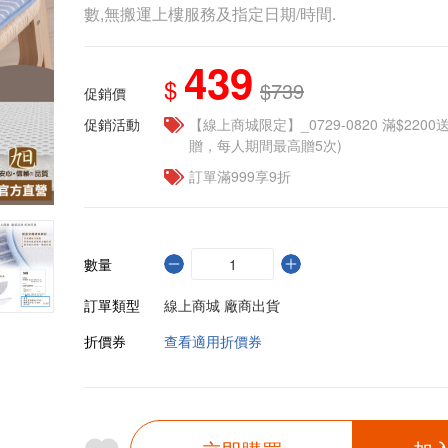
數,無搬運上樓服務及指定日期/時間.
439
$
$739
促銷價
促銷活動
【線上商城限定】_0729-0820 滿$2200
贈，每人期間最高贈5次)
訂單滿999享9折
數量
訂單類型
線上商城 廠商出貨
折價券
查看適用折價券