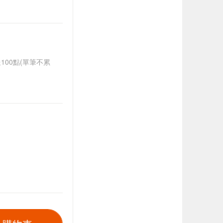
送100點(單筆不累