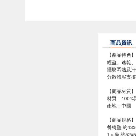
商品資訊
【產品特色】
輕盈、速乾、
擺脫悶熱及汗
分散體壓支撐
【商品材質】
材質：100
產地：中國
【商品規格】
餐椅墊 約43x4
1人座 約52x5