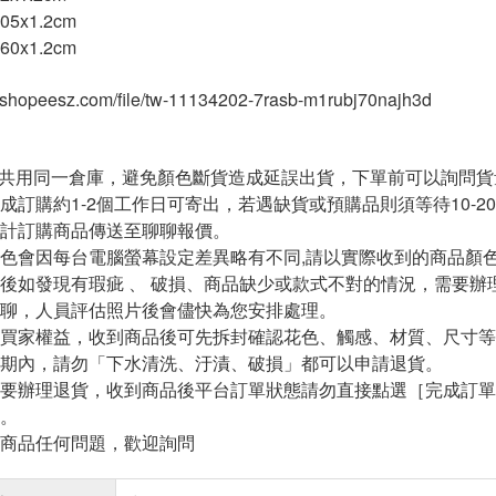
05x1.2cm
60x1.2cm
tw.shopeesz.com/file/tw-11134202-7rasb-m1rubj70najh3d
共用同一倉庫，避免顏色斷貨造成延誤出貨，下單前可以詢問貨
成訂購約1-2個工作日可寄出，若遇缺貨或預購品則須等待10-
計訂購商品傳送至聊聊報價。
色會因每台電腦螢幕設定差異略有不同,請以實際收到的商品顏色
後如發現有瑕疵 、 破損、商品缺少或款式不對的情況，需要辦
聊，人員評估照片後會儘快為您安排處理。
買家權益，收到商品後可先拆封確認花色、觸感、材質、尺寸等
期內，請勿「下水清洗、汙漬、破損」都可以申請退貨。
要辦理退貨，收到商品後平台訂單狀態請勿直接點選［完成訂單
。
商品任何問題，歡迎詢問