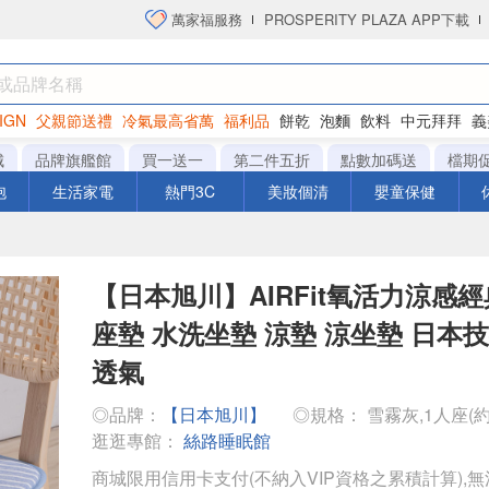
萬家福服務
PROSPERITY PLAZA APP下載
IGN
父親節送禮
冷氣最高省萬
福利品
餅乾
泡麵
飲料
中元拜拜
義
衛生紙
城
品牌旗艦館
買一送一
第二件五折
點數加碼送
檔期
泡
生活家電
熱門3C
美妝個清
嬰童保健
【日本旭川】AIRFit氧活力涼感
座墊 水洗坐墊 涼墊 涼坐墊 日本技
透氣
◎品牌：
【日本旭川】
◎規格： 雪霧灰,1人座(約5
逛逛專館：
絲路睡眠館
商城限用信用卡支付(不納入VIP資格之累積計算),無