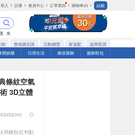
結帳
登入
註冊
會員中心
訂單查詢
購物車(0)
美
米
促銷
整箱購划算
活動總覽
家速配
超商取貨
休閒娛樂
日用生活
傢俱寢飾
服飾鞋包
經典條紋空氣
術 3D立體
2x52cm)
◎
法用錢包/紅利點