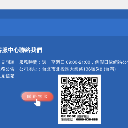
送
請小心！
送
客服中心
聯絡我們
請小心！
常見問題
服務時間：
週一至週日 09:00-21:00，例假日依網站
服務公告
公司地址：
台北市北投區大業路136號5樓 (台灣)
意見信箱