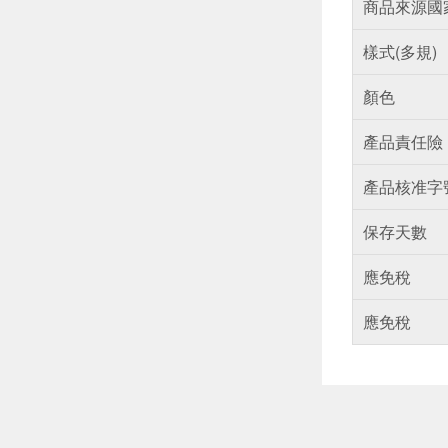
商品來源國
樣式(多規)
顏色
產品責任險
產品核准字
保存天數
應免稅
應免稅