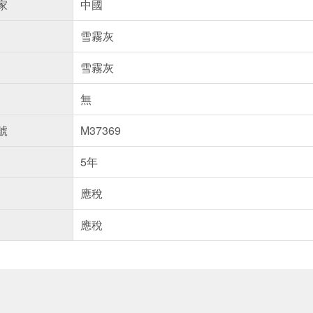
家
中國
雪霧灰
雪霧灰
無
號
M37369
5年
應稅
應稅