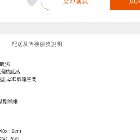
立即購買
加
配送及售後服務說明
吸濕
濕黏膩感
型成3D氣流空間
%聚酯纖維
3x1.2cm
2x1.2cm