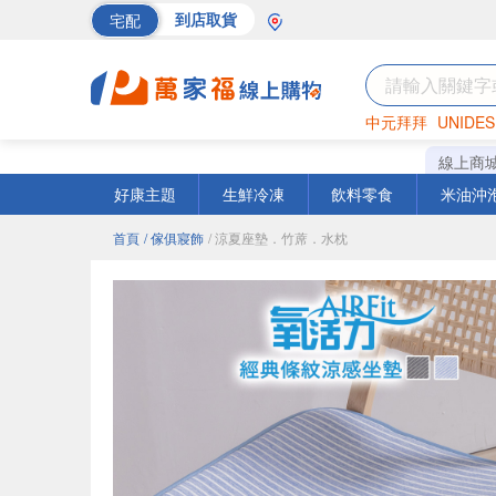
宅配
到店取貨
中元拜拜
UNIDES
海苔
巧克力
罐頭
線上商
好康主題
生鮮冷凍
飲料零食
米油沖
首頁
/ 傢俱寢飾
/ 涼夏座墊．竹蓆．水枕