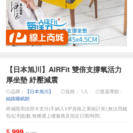
【日本旭川】AIRFit 雙倍支撐氧活力
厚坐墊 紓壓減震
◎品牌：
【日本旭川】
◎規格： 1入
◎逛逛專館：
絲路睡眠館
商城限用信用卡支付(不納入VIP資格之累積計算),無法用錢
包/紅利點數,無搬運上樓服務及指定日期/時間.
$
999
$1,299