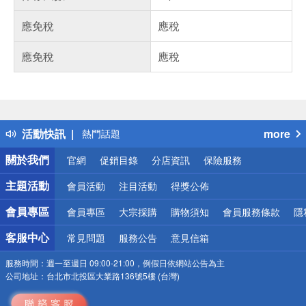
應免稅
應稅
應免稅
應稅
偏遠地區配送
詐騙網頁！請小心！
得獎公告
活動快訊
more
熱門話題
銀行優惠
關於我們
官網
促銷目錄
分店資訊
保險服務
偏遠地區配送
詐騙網頁！請小心！
主題活動
會員活動
注目活動
得獎公佈
會員專區
會員專區
大宗採購
購物須知
會員服務條款
隱
客服中心
常見問題
服務公告
意見信箱
服務時間：
週一至週日 09:00-21:00，例假日依網站公告為主
公司地址：
台北市北投區大業路136號5樓 (台灣)