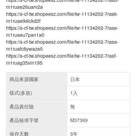
m1ruae26uarv2a
https://s-cf-tw.shopeesz.com/file/tw-11134202-7rask-
m1ruaeik6ckd2f
https://s-cf-tw.shopeesz.com/file/tw-11134202-7rase-
m1ruaeu7pan1a0
https://s-cf-tw.shopeesz.com/file/tw-11134202-7rasa-
m1ruafc8ywaze5
https://s-cf-tw.shopeesz.com/file/tw-11134202-7rasf-
m1ruag35vin195
商品來源國家
日本
樣式(多規)
1入
產品責任險
無
產品核准字號
M37369
保存天數
5年