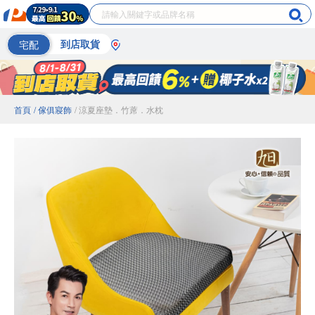
宅配
到店取貨
首頁
/ 傢俱寢飾
/ 涼夏座墊．竹蓆．水枕