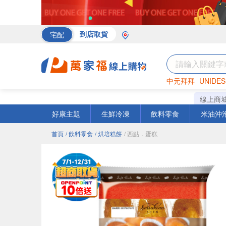
宅配
到店取貨
中元拜拜
UNIDES
海苔
巧克力
罐頭
線上商
好康主題
生鮮冷凍
飲料零食
米油沖
首頁
/ 飲料零食
/ 烘培糕餅
/ 西點．蛋糕