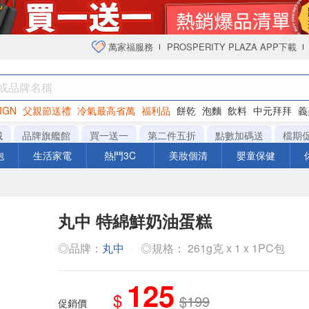
萬家福服務
PROSPERITY PLAZA APP下載
IGN
父親節送禮
冷氣最高省萬
福利品
餅乾
泡麵
飲料
中元拜拜
義
衛生紙
城
品牌旗艦館
買一送一
第二件五折
點數加碼送
檔期
泡
生活家電
熱門3C
美妝個清
嬰童保健
丸中 特綿鮮奶油蛋糕
◎品牌：
丸中
◎規格： 261g克 x 1 x 1PC包
125
$
$199
促銷價