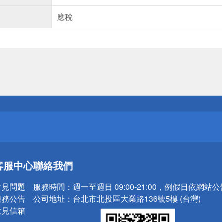
應稅
送
請小心！
送
客服中心
聯絡我們
請小心！
常見問題
服務時間：
週一至週日 09:00-21:00，例假日依網站
服務公告
公司地址：
台北市北投區大業路136號5樓 (台灣)
意見信箱