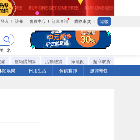
結帳
登入
註冊
會員中心
訂單查詢
購物車(0)
美
米
促銷
整箱購划算
活動總覽
家速配
超商取貨
休閒娛樂
日用生活
傢俱寢飾
服飾鞋包