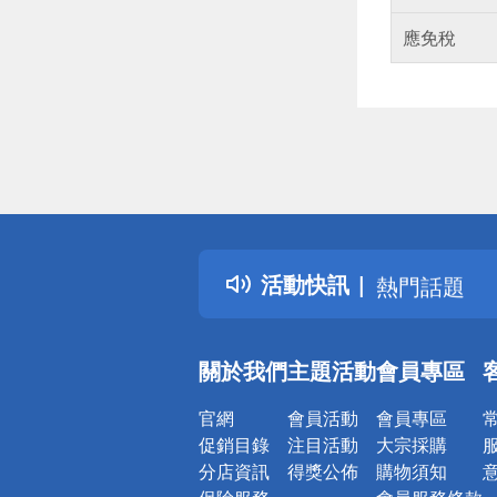
應免稅
偏遠地區配
詐騙網頁！
得獎公告
活動快訊
熱門話題
銀行優惠
偏遠地區配
關於我們
主題活動
會員專區
詐騙網頁！
官網
會員活動
會員專區
促銷目錄
注目活動
大宗採購
分店資訊
得獎公佈
購物須知