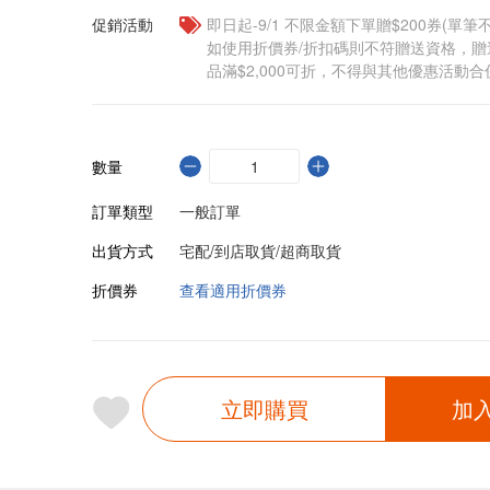
促銷活動
即日起-9/1 不限金額下單贈$200券(單
如使用折價券/折扣碼則不符贈送資格，
品滿$2,000可折，不得與其他優惠活動合
數量
訂單類型
一般訂單
出貨方式
宅配/到店取貨/超商取貨
折價券
查看適用折價券
立即購買
加