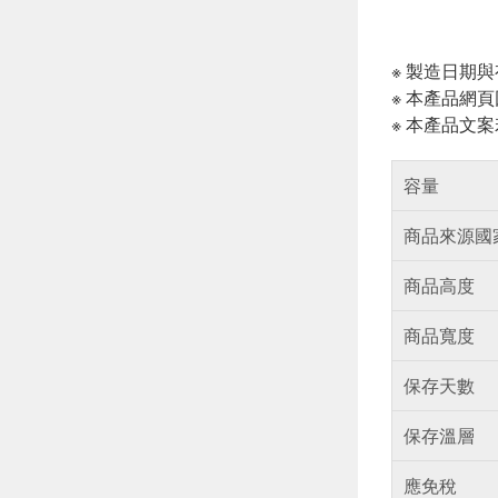
※ 製造日期
※ 本產品網
※ 本產品文
容量
商品來源國
商品高度
商品寬度
保存天數
保存溫層
應免稅