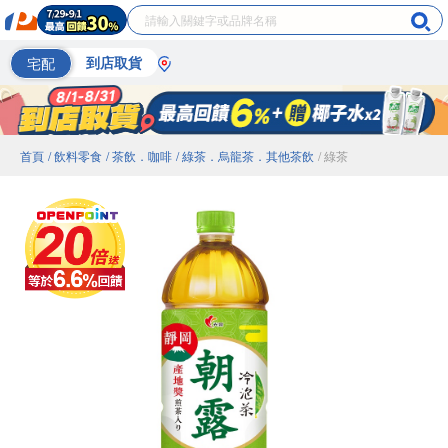
宅配
到店取貨
首頁
/ 飲料零食
/ 茶飲．咖啡
/ 綠茶．烏龍茶．其他茶飲
/ 綠茶