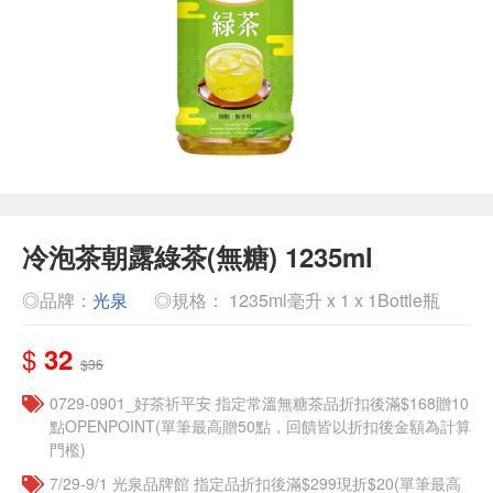
冷泡茶朝露綠茶(無糖) 1235ml
◎品牌：
光泉
◎規格： 1235ml毫升 x 1 x 1Bottle瓶
$
32
$36
​​0729-0901_好茶祈平安 指定常溫無糖茶品折扣後滿$168贈10
點OPENPOINT(單筆最高贈50點，回饋皆以折扣後金額為計算
門檻)
7/29-9/1 光泉品牌館 指定品折扣後滿$299現折$20(單筆最高