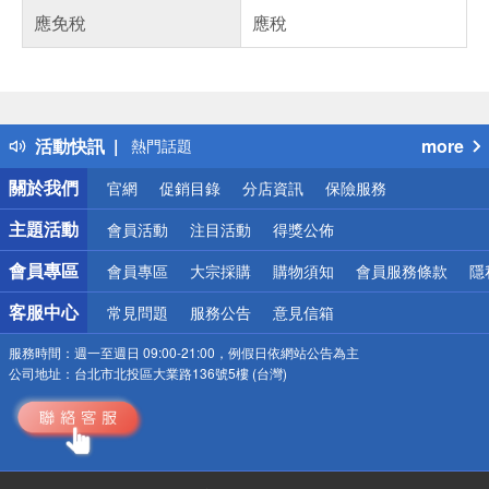
應免稅
應稅
偏遠地區配送
詐騙網頁！請小心！
得獎公告
活動快訊
more
熱門話題
銀行優惠
關於我們
官網
促銷目錄
分店資訊
保險服務
偏遠地區配送
詐騙網頁！請小心！
主題活動
會員活動
注目活動
得獎公佈
會員專區
會員專區
大宗採購
購物須知
會員服務條款
隱
客服中心
常見問題
服務公告
意見信箱
服務時間：
週一至週日 09:00-21:00，例假日依網站公告為主
公司地址：
台北市北投區大業路136號5樓 (台灣)