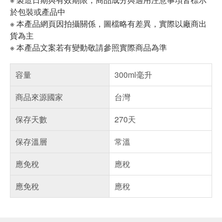
於包裝或產品中
※ 本產品網頁因拍攝關係，圖檔略有差異，實際以廠商出
貨為主
※ 本產品文案若有變動敬請參照實際商品為準
容量
300ml毫升
商品來源國家
台灣
保存天數
270天
保存溫層
常溫
應免稅
應稅
應免稅
應稅
偏遠地區配送
詐騙網頁！請小心！