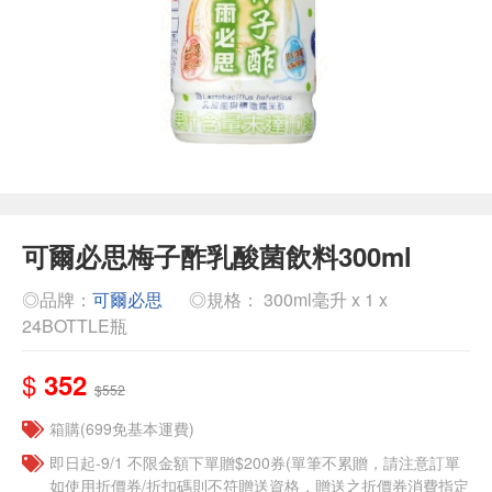
可爾必思梅子酢乳酸菌飲料300ml
◎品牌：
可爾必思
◎規格： 300ml毫升 x 1 x
24BOTTLE瓶
$
352
$552
箱購(699免基本運費)
即日起-9/1 不限金額下單贈$200券(單筆不累贈，請注意訂單
如使用折價券/折扣碼則不符贈送資格，贈送之折價券消費指定