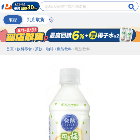
宅配
到店取貨
首頁
/ 飲料零食
/ 茶飲．咖啡
/ 機能飲料
/ 乳酸飲料