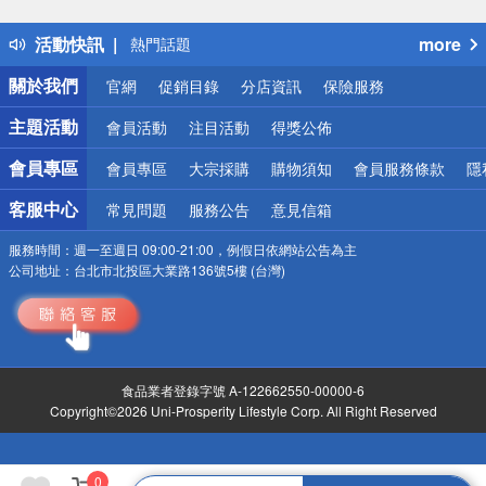
得獎公告
活動快訊
more
熱門話題
銀行優惠
關於我們
官網
促銷目錄
分店資訊
保險服務
偏遠地區配送
詐騙網頁！請小心！
主題活動
會員活動
注目活動
得獎公佈
會員專區
會員專區
大宗採購
購物須知
會員服務條款
隱
客服中心
常見問題
服務公告
意見信箱
服務時間：
週一至週日 09:00-21:00，例假日依網站公告為主
公司地址：
台北市北投區大業路136號5樓 (台灣)
食品業者登錄字號 A-122662550-00000-6
Copyright©2026 Uni-Prosperity Lifestyle Corp. All Right Reserved
0