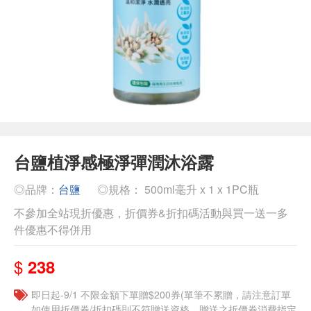
台鹽植淨感極淨彈潤沐浴露
◎品牌：
台鹽
◎規格： 500ml毫升 x 1 x 1PC瓶
不參加全站現折優惠，折價券&折扣碼活動與買一送一多
件優惠不得併用
$
238
即日起-9/1 不限金額下單贈$200券(單筆不累贈，請注意訂單
如使用折價券/折扣碼則不符贈送資格，贈送之折價券消費指定