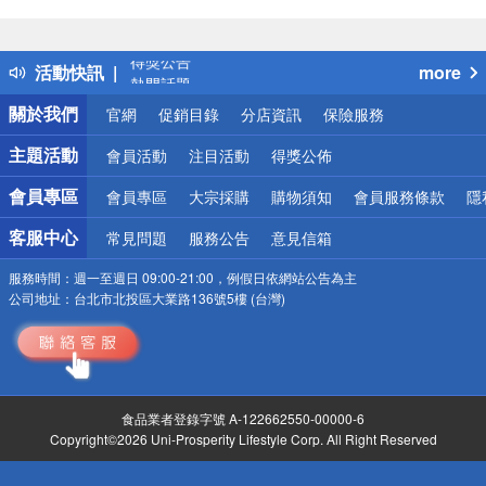
偏遠地區配送
詐騙網頁！請小心！
得獎公告
活動快訊
more
熱門話題
銀行優惠
關於我們
官網
促銷目錄
分店資訊
保險服務
偏遠地區配送
詐騙網頁！請小心！
主題活動
會員活動
注目活動
得獎公佈
會員專區
會員專區
大宗採購
購物須知
會員服務條款
隱
客服中心
常見問題
服務公告
意見信箱
服務時間：
週一至週日 09:00-21:00，例假日依網站公告為主
公司地址：
台北市北投區大業路136號5樓 (台灣)
食品業者登錄字號 A-122662550-00000-6
Copyright©2026 Uni-Prosperity Lifestyle Corp. All Right Reserved