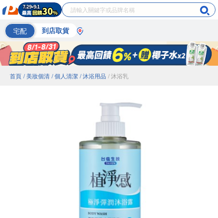
宅配
到店取貨
首頁
/ 美妝個清
/ 個人清潔
/ 沐浴用品
/ 沐浴乳