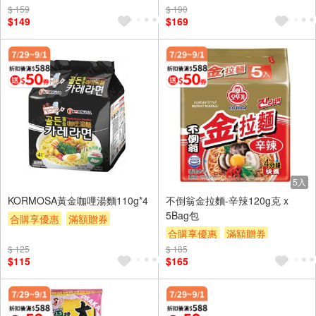
贈$200
$ 159
$ 190
$149
$169
5入
KORMOSA黃金咖哩湯麵110g*4
不倒翁金拉麵-辛辣120g克 x
5Bag包
合購享優惠
滿額贈券
合購享優惠
滿額贈券
贈$200
$ 125
$ 185
贈$200
$115
$165