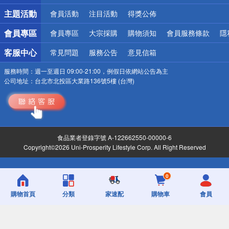
詐騙網頁！請小心！
主題活動
會員活動
注目活動
得獎公佈
會員專區
會員專區
大宗採購
購物須知
會員服務條款
隱
客服中心
常見問題
服務公告
意見信箱
服務時間：
週一至週日 09:00-21:00，例假日依網站公告為主
公司地址：
台北市北投區大業路136號5樓 (台灣)
食品業者登錄字號 A-122662550-00000-6
Copyright©2026 Uni-Prosperity Lifestyle Corp. All Right Reserved
0
購物首頁
分類
家速配
購物車
會員