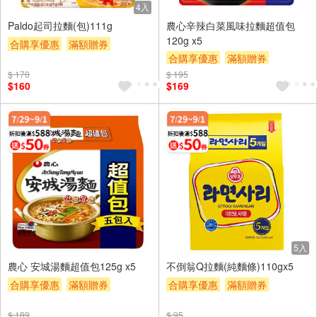
4入
Paldo起司拉麵(包)111g
農心辛辣白菜風味拉麵超值包
120g x5
合購享優惠
滿額贈券
合購享優惠
滿額贈券
贈$200
贈$200
$ 170
$ 195
$160
$169
5入
農心 安城湯麵超值包125g x5
不倒翁Q拉麵(純麵條)110gx5
合購享優惠
滿額贈券
合購享優惠
滿額贈券
贈$200
贈$200
$ 189
$ 95