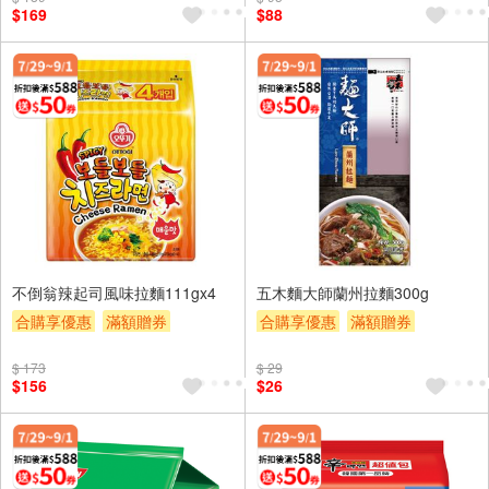
$169
$88
不倒翁辣起司風味拉麵111gx4
五木麵大師蘭州拉麵300g
合購享優惠
滿額贈券
合購享優惠
滿額贈券
贈$200
贈$200
$ 173
$ 29
$156
$26