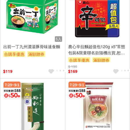
5入
出前一丁九州濃湯豚骨味速食麵
農心辛拉麵超值包120g x5*常態
包裝&限量聯名款隨機出貨,恕不
合購享優惠
滿額贈券
指定(以實際出貨為主)
合購享優惠
滿額贈券
贈$200
$ 190
贈$200
$119
$169