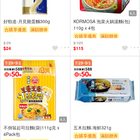
4入
好勁道-月見雞蛋麵300g
KORMOSA 泡菜火鍋湯麵(包)
110g x 4包
合購享優惠
滿額贈券
合購享優惠
滿額贈券
贈$200
$ 26
$ 125
贈$200
$24
$115
4入
不倒翁起司拉麵(袋)111g克 x
五木拉麵-海鮮321g
4Pack包
合購享優惠
滿額贈券