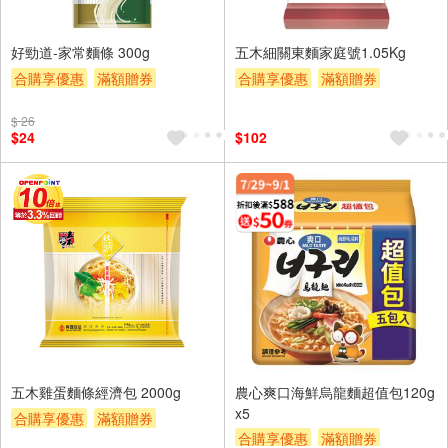
好勁道-家常麵條 300g
五木細關東麵家庭號1.05Kg
合購享優惠
滿額贈券
合購享優惠
滿額贈券
贈$200
贈$200
$ 26
$24
$102
五木雞蛋麵條經濟包 2000g
農心爽口海鮮烏龍麵超值包120g
x5
合購享優惠
滿額贈券
合購享優惠
滿額贈券
贈$200