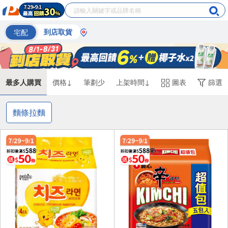
宅配
到店取貨
最多人購買
價格↓
筆劃少
上架時間↓
圖表
篩選
麵條拉麵