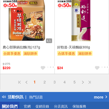
4入
農心部隊鍋拉麵(包)127g
好勁道-天禧麵線300g
合購享優惠
滿額贈券
合購享優惠
滿額贈券
贈$200
贈$200
$ 275
$220
$24
偏遠地區配送
1
2
3
4
5
詐騙網頁！請小心！
得獎公告
活動快訊
more
熱門話題
銀行優惠
關於我們
官網
促銷目錄
分店資訊
保險服務
偏遠地區配送