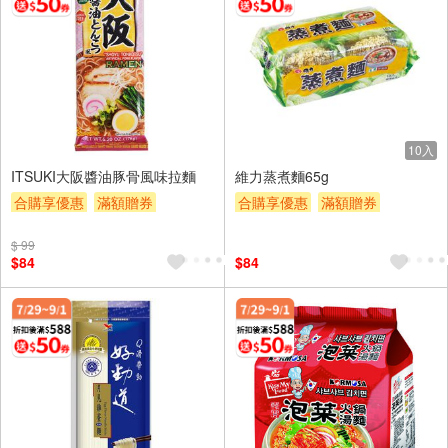
10入
ITSUKI大阪醬油豚骨風味拉麵
維力蒸煮麵65g
合購享優惠
滿額贈券
合購享優惠
滿額贈券
贈$200
贈$200
$ 99
$84
$84