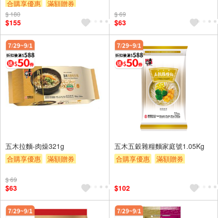
合購享優惠
滿額贈券
贈$200
$ 180
贈$200
$ 69
$155
$63
五木拉麵-肉燥321g
五木五穀雜糧麵家庭號1.05Kg
合購享優惠
滿額贈券
合購享優惠
滿額贈券
贈$200
贈$200
$ 69
$63
$102