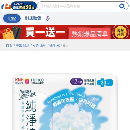
宅配
到店取貨
首頁
/ 美妝個清
/ 女性衛生
/ 衛生棉
/ 夜用