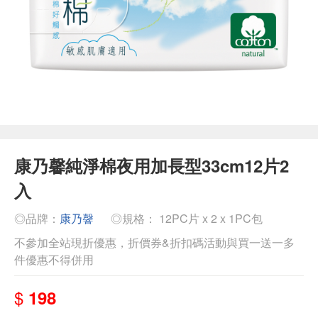
康乃馨純淨棉夜用加長型33cm12片2
入
◎品牌：
康乃韾
◎規格： 12PC片 x 2 x 1PC包
不參加全站現折優惠，折價券&折扣碼活動與買一送一多
件優惠不得併用
$
198