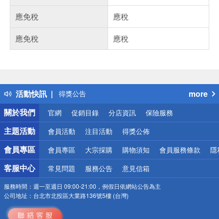
應免稅
應稅
應免稅
應稅
偏遠地區配送
詐騙網頁！請小心！
得獎公告
活動快訊
more
熱門話題
銀行優惠
關於我們
官網
促銷目錄
分店資訊
保險服務
偏遠地區配送
詐騙網頁！請小心！
主題活動
會員活動
注目活動
得獎公佈
會員專區
會員專區
大宗採購
購物須知
會員服務條款
隱
客服中心
常見問題
服務公告
意見信箱
服務時間：
週一至週日 09:00-21:00，例假日依網站公告為主
公司地址：
台北市北投區大業路136號5樓 (台灣)