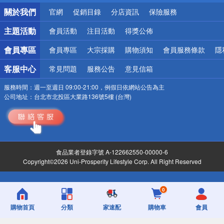
銀行優惠
關於我們
官網
促銷目錄
分店資訊
保險服務
偏遠地區配送
詐騙網頁！請小心！
主題活動
會員活動
注目活動
得獎公佈
會員專區
會員專區
大宗採購
購物須知
會員服務條款
隱
客服中心
常見問題
服務公告
意見信箱
服務時間：
週一至週日 09:00-21:00，例假日依網站公告為主
公司地址：
台北市北投區大業路136號5樓 (台灣)
食品業者登錄字號 A-122662550-00000-6
Copyright©2026 Uni-Prosperity Lifestyle Corp. All Right Reserved
0
購物首頁
分類
家速配
購物車
會員