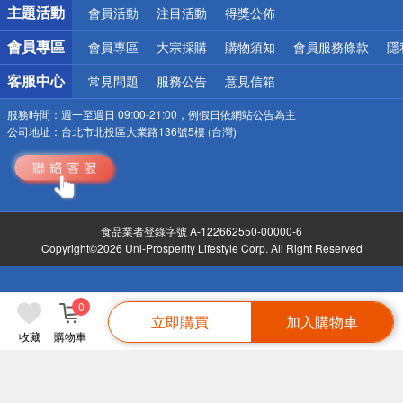
詐騙網頁！請小心！
主題活動
會員活動
注目活動
得獎公佈
會員專區
會員專區
大宗採購
購物須知
會員服務條款
隱
客服中心
常見問題
服務公告
意見信箱
服務時間：
週一至週日 09:00-21:00，例假日依網站公告為主
公司地址：
台北市北投區大業路136號5樓 (台灣)
食品業者登錄字號 A-122662550-00000-6
Copyright©2026 Uni-Prosperity Lifestyle Corp. All Right Reserved
0
立即購買
加入購物車
收藏
購物車