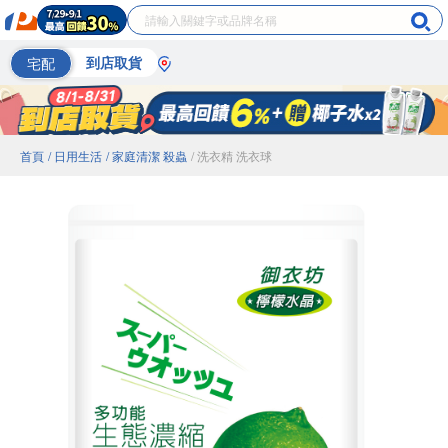
宅配
到店取貨
首頁
/ 日用生活
/ 家庭清潔 殺蟲
/ 洗衣精 洗衣球