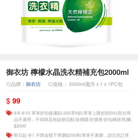
御衣坊 檸檬水晶洗衣精補充包2000ml
◎品牌：
御衣坊
◎規格： 2000ml毫升 x 1 x 1PC包
$
99
8/8-8/10 單筆折扣後滿$2,000享9折(單筆上限折$500)(部分商
品不適用，不得與其他促銷活動/加價購/折價券/折扣碼併用)離
$2000
即日起-9/1 不限金額下單贈$200券(單筆不累贈，請注意訂單