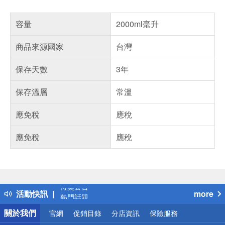
容量
2000ml毫升
商品來源國家
台灣
保存天數
3年
保存溫層
常溫
應免稅
應稅
應免稅
應稅
偏遠地區配送
詐騙網頁！請小心！
得獎公告
活動快訊
more
熱門話題
銀行優惠
關於我們
官網
促銷目錄
分店資訊
保險服務
偏遠地區配送