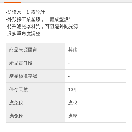
-防潑水、防霧設計
-外殼採工業塑膠，一體成型設計
-特殊濾光罩材質，可阻隔外亂光源
-具多重角度調整
商品來源國家
其他
產品責任險
-
產品核准字號
-
保存天數
12年
應免稅
應稅
應免稅
應稅
偏遠地區配送