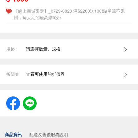
【線上商城限定】_0729-0820 滿$2200送100點(單筆不累
贈，每人期間最高贈5次)
規格：
請選擇數量、規格
折價券
查看可使用的折價券
商品資訊
配送及售後服務說明