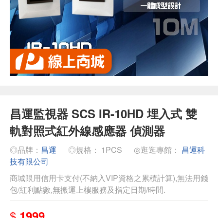
昌運監視器 SCS IR-10HD 埋入式 雙
軌對照式紅外線感應器 偵測器
◎品牌：
昌運
◎規格： 1PCS
◎逛逛專館：
昌運科
技有限公司
商城限用信用卡支付(不納入VIP資格之累積計算),無法用錢
包/紅利點數,無搬運上樓服務及指定日期/時間.
$
1999