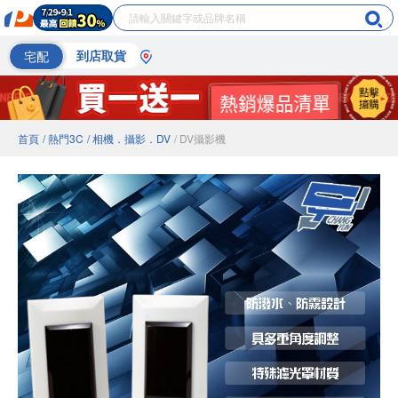
宅配
到店取貨
首頁
/ 熱門3C
/ 相機．攝影．DV
/ DV攝影機