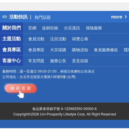
詐騙網頁！請小心！
得獎公告
活動快訊
more
熱門話題
銀行優惠
關於我們
官網
促銷目錄
分店資訊
保險服務
偏遠地區配送
詐騙網頁！請小心！
主題活動
會員活動
注目活動
得獎公佈
會員專區
會員專區
大宗採購
購物須知
會員服務條款
隱
客服中心
常見問題
服務公告
意見信箱
服務時間：
週一至週日 09:00-21:00，例假日依網站公告為主
公司地址：
台北市北投區大業路136號5樓 (台灣)
食品業者登錄字號 A-122662550-00000-6
Copyright©2026 Uni-Prosperity Lifestyle Corp. All Right Reserved