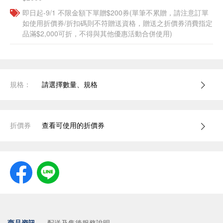
即日起-9/1 不限金額下單贈$200券(單筆不累贈，請注意訂單
如使用折價券/折扣碼則不符贈送資格，贈送之折價券消費指定
品滿$2,000可折，不得與其他優惠活動合併使用)
規格：
請選擇數量、規格
折價券
查看可使用的折價券
商品資訊
配送及售後服務說明