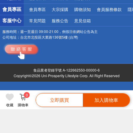
會員專區
會員專區
大宗採購
購物須知
會員服務條款
隱
客服中心
常見問題
服務公告
意見信箱
服務時間：
週一至週日 09:00-21:00，例假日依網站公告為主
公司地址：
台北市北投區大業路136號5樓 (台灣)
食品業者登錄字號 A-122662550-00000-6
Copyright©2026 Uni-Prosperity Lifestyle Corp. All Right Reserved
0
立即購買
加入購物車
收藏
購物車