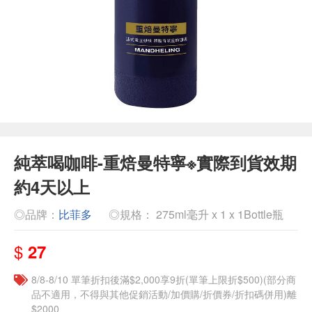
純萃喝咖啡-重焙曼特寧※實際到貨效期
約4天以上
◎品牌：
比菲多
◎規格： 275ml毫升 x 1 x 1Bottle瓶
$
27
8/8-8/10 單筆折扣後滿$2,000享9折(單筆上限折$500)(部分商
品不適用，不得與其他促銷活動/加價購/折價券/折扣碼併用)離
$2000