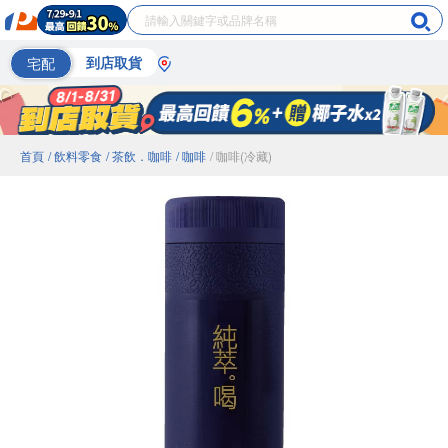
宅配
到店取貨
首頁
/ 飲料零食
/ 茶飲．咖啡
/ 咖啡
/ 咖啡(冷藏)