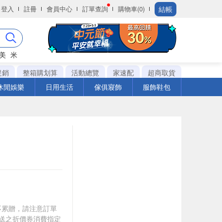
結帳
登入
註冊
會員中心
訂單查詢
購物車(0)
美
米
促銷
整箱購划算
活動總覽
家速配
超商取貨
休閒娛樂
日用生活
傢俱寢飾
服飾鞋包
筆不累贈，請注意訂單
贈送之折價券消費指定