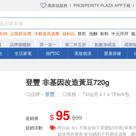
萬家福服務
PROSPERITY PLAZA APP下載
IGN
父親節送禮
冷氣最高省萬
福利品
餅乾
泡麵
飲料
中元拜拜
義
洋芋片
城
品牌旗艦館
買一送一
第二件五折
點數加碼送
檔期
泡
生活家電
熱門3C
美妝個清
嬰童保健
登豐 非基因改造黃豆720g
◎品牌：
登豐
◎規格： 720g克 x 1 x 1Pack包
95
$
$99
促銷價
促銷活動
即日起-9/1 不限金額下單贈$200券(單
如使用折價券/折扣碼則不符贈送資格，