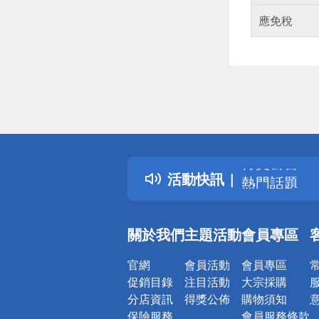
應免稅
偏遠地區配
詐騙網頁！
得獎公告
活動快訊
熱門話題
銀行優惠
偏遠地區配
關於我們
主題活動
會員專區
詐騙網頁！
官網
會員活動
會員專區
促銷目錄
注目活動
大宗採購
分店資訊
得獎公佈
購物須知
保險服務
會員服務條款