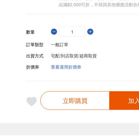
品滿$2,000可折，不得與其他優惠活動合
數量
訂單類型
一般訂單
出貨方式
宅配/到店取貨/超商取貨
折價券
查看適用折價券
立即購買
加