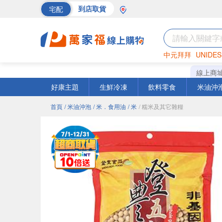
宅配
到店取貨
中元拜拜
UNIDES
巧克力
罐頭
海苔
線上商
好康主題
生鮮冷凍
飲料零食
米油沖
首頁
/ 米油沖泡
/ 米．食用油
/ 米
/ 糯米及其它雜糧