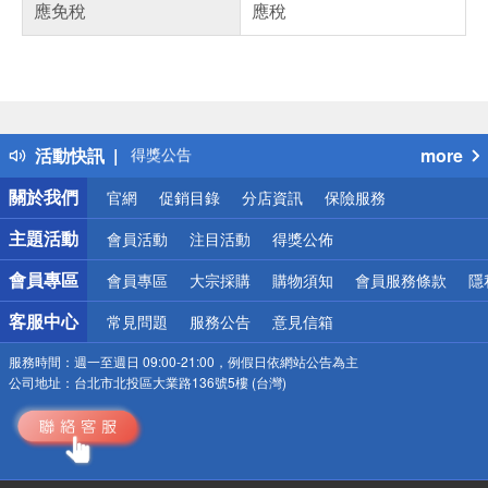
應免稅
應稅
偏遠地區配送
詐騙網頁！請小心！
得獎公告
活動快訊
more
熱門話題
銀行優惠
關於我們
官網
促銷目錄
分店資訊
保險服務
偏遠地區配送
詐騙網頁！請小心！
主題活動
會員活動
注目活動
得獎公佈
會員專區
會員專區
大宗採購
購物須知
會員服務條款
隱
客服中心
常見問題
服務公告
意見信箱
服務時間：
週一至週日 09:00-21:00，例假日依網站公告為主
公司地址：
台北市北投區大業路136號5樓 (台灣)