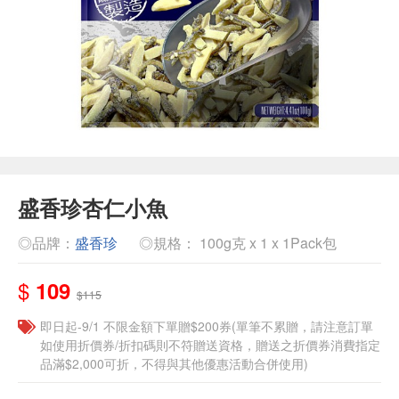
盛香珍杏仁小魚
◎品牌：
盛香珍
◎規格： 100g克 x 1 x 1Pack包
$
109
$115
即日起-9/1 不限金額下單贈$200券(單筆不累贈，請注意訂單
如使用折價券/折扣碼則不符贈送資格，贈送之折價券消費指定
品滿$2,000可折，不得與其他優惠活動合併使用)