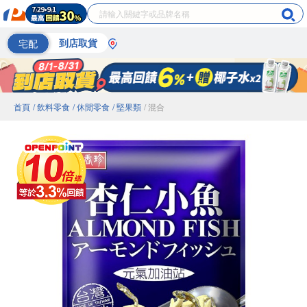
宅配
到店取貨
首頁
/ 飲料零食
/ 休閒零食
/ 堅果類
/ 混合