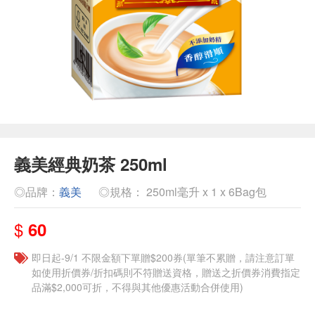
義美經典奶茶 250ml
◎品牌：
義美
◎規格： 250ml毫升 x 1 x 6Bag包
$
60
即日起-9/1 不限金額下單贈$200券(單筆不累贈，請注意訂單
如使用折價券/折扣碼則不符贈送資格，贈送之折價券消費指定
品滿$2,000可折，不得與其他優惠活動合併使用)