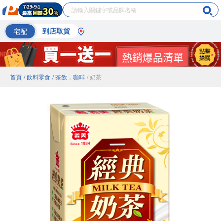
宅配
到店取貨
首頁
/ 飲料零食
/ 茶飲．咖啡
/ 奶茶