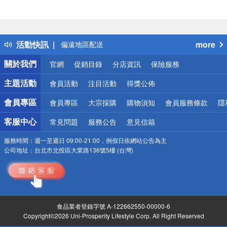
詐騙網頁！請小心！
得獎公告
熱門話題
銀行優惠
活動快訊
more
偏遠地區配送
詐騙網頁！請小心！
關於我們
官網
促銷目錄
分店資訊
保險服務
主題活動
會員活動
注目活動
得獎公佈
會員專區
會員專區
大宗採購
購物須知
會員服務條款
隱
客服中心
常見問題
服務公告
意見信箱
服務時間：
週一至週日 09:00-21:00，例假日依網站公告為主
公司地址：
台北市北投區大業路136號5樓 (台灣)
食品業者登錄字號 A-122662550-00000-6
Copyright©2026 Uni-Prosperity Lifestyle Corp. All Right Reserved