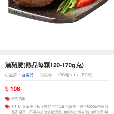
滷豬腱(熟品每顆120-170g克)
◎品牌：
自製品
◎規格： 1PC顆 x 1 x 1PC顆
$
108
限定店取
8/8-8/10 單筆折扣後滿$2,000享9折(單筆上限折$500)(部分商
品不適用，不得與其他促銷活動/加價購/折價券/折扣碼併用)離