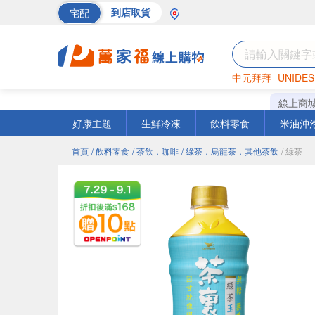
宅配
到店取貨
中元拜拜
UNIDES
海苔
巧克力
罐頭
線上商
好康主題
生鮮冷凍
飲料零食
米油沖
首頁
/ 飲料零食
/ 茶飲．咖啡
/ 綠茶．烏龍茶．其他茶飲
/ 綠茶