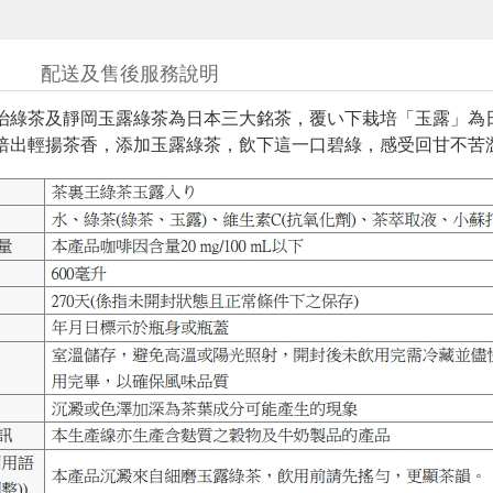
配送及售後服務說明
治綠茶及靜岡玉露綠茶為日本三大銘茶，覆い下栽培「玉露」為日
焙出輕揚茶香，添加玉露綠茶，飲下這一口碧綠，感受回甘不苦