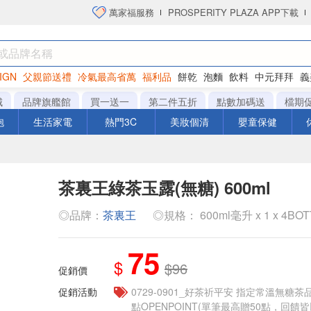
萬家福服務
PROSPERITY PLAZA APP下載
IGN
父親節送禮
冷氣最高省萬
福利品
餅乾
泡麵
飲料
中元拜拜
義
衛生紙
城
品牌旗艦館
買一送一
第二件五折
點數加碼送
檔期
泡
生活家電
熱門3C
美妝個清
嬰童保健
茶裏王綠茶玉露(無糖) 600ml
◎品牌：
茶裏王
◎規格： 600ml毫升 x 1 x 4BO
75
$
$96
促銷價
促銷活動
​​0729-0901_好茶祈平安 指定常溫無糖茶
點OPENPOINT(單筆最高贈50點，回