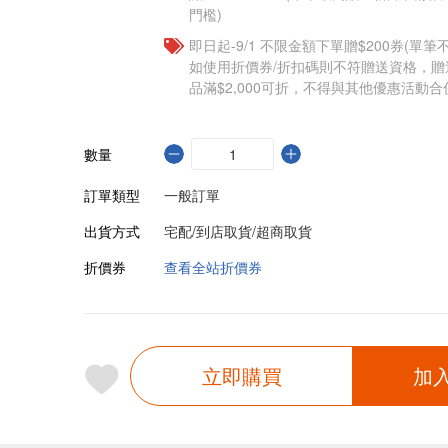
門檻)
即日起-9/1 不限金額下單贈$200券(單
如使用折價券/折扣碼則不符贈送資格，
品滿$2,000可折，不得與其他優惠活動合
數量
訂單類型
一般訂單
出貨方式
宅配/到店取貨/超商取貨
折價券
查看全站折價券
立即購買
加