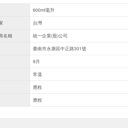
600ml毫升
家
台灣
商名稱
統一企業(股)公司
臺南市永康區中正路301號
9月
常溫
應稅
應稅