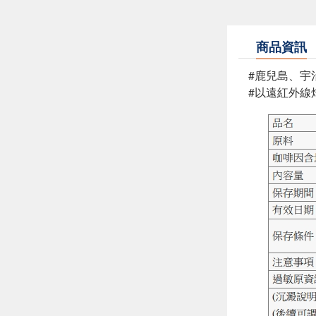
商品資訊
#鹿兒島、宇
#以遠紅外線