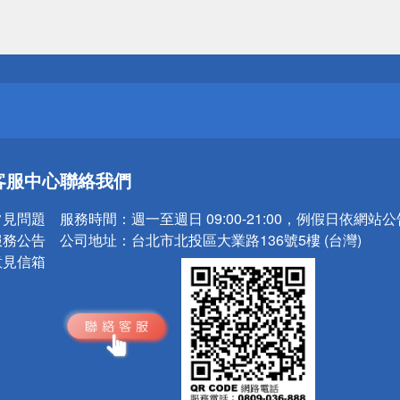
送
請小心！
送
客服中心
聯絡我們
請小心！
常見問題
服務時間：
週一至週日 09:00-21:00，例假日依網站
服務公告
公司地址：
台北市北投區大業路136號5樓 (台灣)
意見信箱