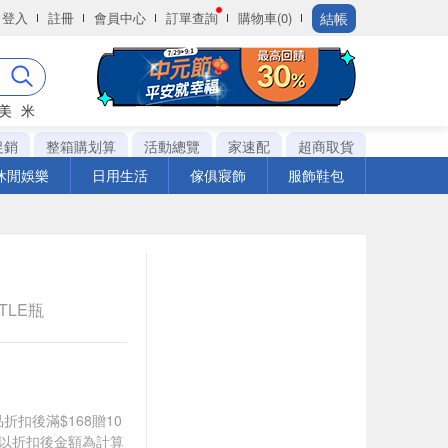
結帳
登入
註冊
會員中心
訂單查詢
購物車(0)
美
米
促銷
整箱購划算
活動總覽
家速配
超商取貨
休閒娛樂
日用生活
傢俱寢飾
服飾鞋包
TTLE瓶
品折扣後滿$168贈10
饋皆以折扣後金額為計算