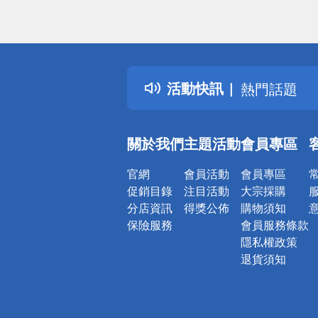
偏遠地區配
詐騙網頁！
得獎公告
活動快訊
熱門話題
銀行優惠
偏遠地區配
關於我們
主題活動
會員專區
詐騙網頁！
官網
會員活動
會員專區
促銷目錄
注目活動
大宗採購
分店資訊
得獎公佈
購物須知
保險服務
會員服務條款
隱私權政策
退貨須知