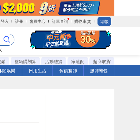
結帳
登入
註冊
會員中心
訂單查詢
購物車(0)
米
促銷
整箱購划算
活動總覽
家速配
超商取貨
休閒娛樂
日用生活
傢俱寢飾
服飾鞋包