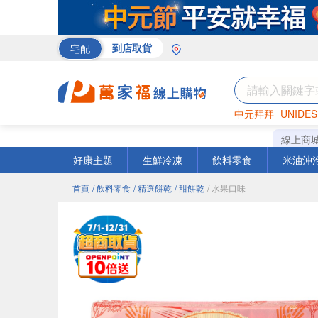
宅配
到店取貨
中元拜拜
UNIDES
巧克力
罐頭
咖啡
線上商
好康主題
生鮮冷凍
飲料零食
米油沖
首頁
/ 飲料零食
/ 精選餅乾
/ 甜餅乾
/ 水果口味