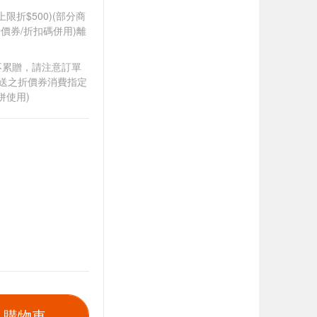
筆上限折$500)(部分商
價券/折扣碼併用)離
筆不累贈，請注意訂單
贈送之折價券消費指定
併使用)
入購物車