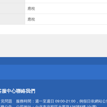
應稅
應稅
送
請小心！
送
客服中心
聯絡我們
請小心！
常見問題
服務時間：
週一至週日 09:00-21:00，例假日依網站
服務公告
公司地址：
台北市北投區大業路136號5樓 (台灣)