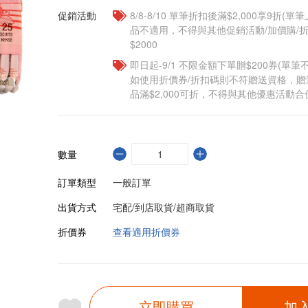
促銷活動
8/8-8/10 單筆折扣後滿$2,000享9折(單
品不適用，不得與其他促銷活動/加價購/折
$2000
即日起-9/1 不限金額下單贈$200券(單
如使用折價券/折扣碼則不符贈送資格，
品滿$2,000可折，不得與其他優惠活動合
數量
訂單類型
一般訂單
出貨方式
宅配/到店取貨/超商取貨
折價券
查看適用折價券
立即購買
加