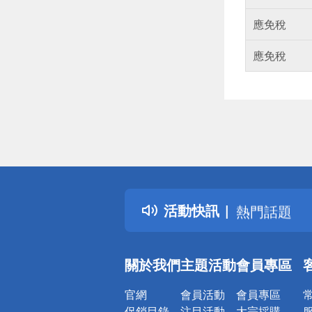
應免稅
應免稅
偏遠地區配
詐騙網頁！
得獎公告
活動快訊
熱門話題
銀行優惠
偏遠地區配
關於我們
主題活動
會員專區
詐騙網頁！
官網
會員活動
會員專區
促銷目錄
注目活動
大宗採購