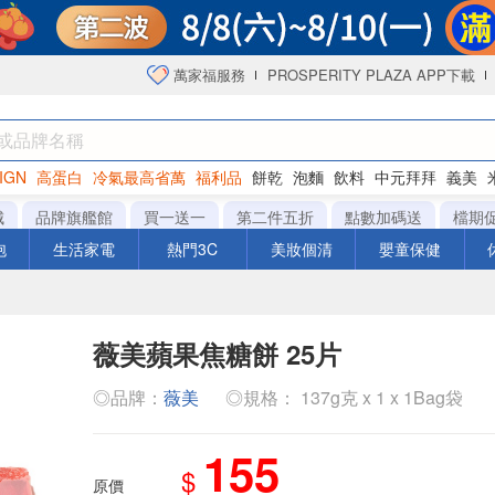
萬家福服務
PROSPERITY PLAZA APP下載
IGN
高蛋白
冷氣最高省萬
福利品
餅乾
泡麵
飲料
中元拜拜
義美
海苔
城
品牌旗艦館
買一送一
第二件五折
點數加碼送
檔期
泡
生活家電
熱門3C
美妝個清
嬰童保健
薇美蘋果焦糖餅 25片
◎品牌：
薇美
◎規格： 137g克 x 1 x 1Bag袋
155
$
原價