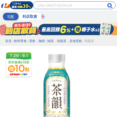
宅配
到店取貨
首頁
/ 飲料零食
/ 茶飲．咖啡
/ 綠茶．烏龍茶．其他茶飲
/ 烏龍茶