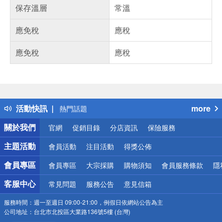
保存溫層
常溫
應免稅
應稅
應免稅
應稅
偏遠地區配送
詐騙網頁！請小心！
得獎公告
活動快訊
more
熱門話題
銀行優惠
關於我們
官網
促銷目錄
分店資訊
保險服務
偏遠地區配送
詐騙網頁！請小心！
主題活動
會員活動
注目活動
得獎公佈
會員專區
會員專區
大宗採購
購物須知
會員服務條款
隱
客服中心
常見問題
服務公告
意見信箱
服務時間：
週一至週日 09:00-21:00，例假日依網站公告為主
公司地址：
台北市北投區大業路136號5樓 (台灣)