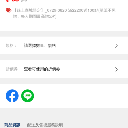
【線上商城限定】_0729-0820 滿$2200送100點(單筆不累
贈，每人期間最高贈5次)
規格：
請選擇數量、規格
折價券
查看可使用的折價券
商品資訊
配送及售後服務說明