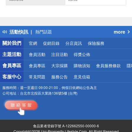
偏遠地區配送
詐騙網頁！請小心！
得獎公告
活動快訊
more
熱門話題
銀行優惠
關於我們
官網
促銷目錄
分店資訊
保險服務
偏遠地區配送
詐騙網頁！請小心！
主題活動
會員活動
注目活動
得獎公佈
會員專區
會員專區
大宗採購
購物須知
會員服務條款
隱
客服中心
常見問題
服務公告
意見信箱
服務時間：
週一至週日 09:00-21:00，例假日依網站公告為主
公司地址：
台北市北投區大業路136號5樓 (台灣)
食品業者登錄字號 A-122662550-00000-6
Copyright©2026 Uni-Prosperity Lifestyle Corp. All Right Reserved