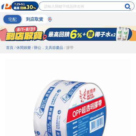
宅配
到店取貨
首頁
/ 休閒娛樂
/ 辦公．文具節慶品
/ 膠帶