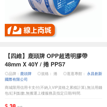
【四維】鹿頭牌 OPP超透明膠帶
48mm X 40Y / 捲 PPS7
◎品牌：
鹿頭牌
◎規格： 捲
◎逛逛專館：
永昌創新
國際有限公司
商城限用信用卡支付(不納入VIP資格之累積計算),無法用錢
包/紅利點數,無搬運上樓服務及指定日期/時間.
$
38
$48