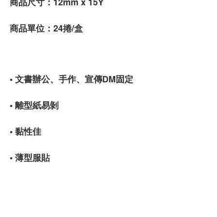
商品尺寸：12mm x 15Y
商品單位：24捲/盒
• 文書辦公、手作、宣傳DM固定
• 離型紙易剝
• 黏性佳
• 薄型服貼