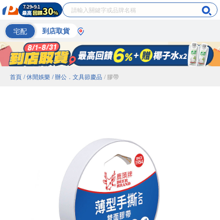
宅配
到店取貨
首頁
/ 休閒娛樂
/ 辦公．文具節慶品
/ 膠帶