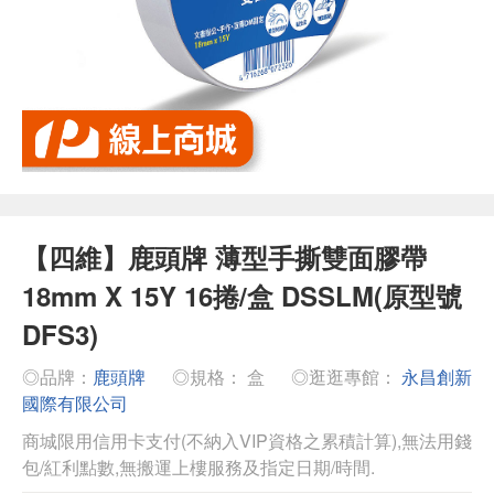
【四維】鹿頭牌 薄型手撕雙面膠帶
18mm X 15Y 16捲/盒 DSSLM(原型號
DFS3)
◎品牌：
鹿頭牌
◎規格： 盒
◎逛逛專館：
永昌創新
國際有限公司
商城限用信用卡支付(不納入VIP資格之累積計算),無法用錢
包/紅利點數,無搬運上樓服務及指定日期/時間.