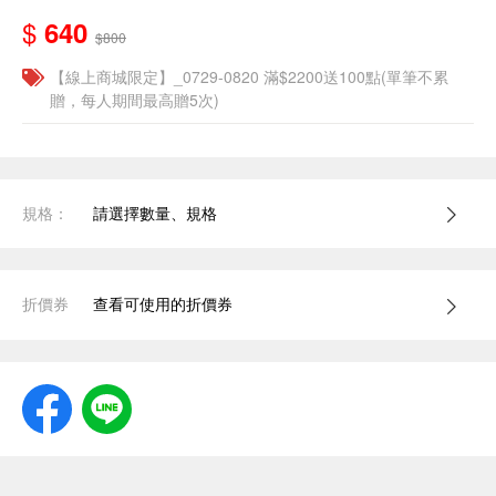
$
640
$800
【線上商城限定】_0729-0820 滿$2200送100點(單筆不累
贈，每人期間最高贈5次)
規格：
請選擇數量、規格
折價券
查看可使用的折價券