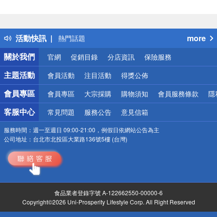
偏遠地區配送
詐騙網頁！請小心！
得獎公告
活動快訊
more
熱門話題
銀行優惠
關於我們
官網
促銷目錄
分店資訊
保險服務
偏遠地區配送
詐騙網頁！請小心！
主題活動
會員活動
注目活動
得獎公佈
會員專區
會員專區
大宗採購
購物須知
會員服務條款
隱
客服中心
常見問題
服務公告
意見信箱
服務時間：
週一至週日 09:00-21:00，例假日依網站公告為主
公司地址：
台北市北投區大業路136號5樓 (台灣)
食品業者登錄字號 A-122662550-00000-6
Copyright©2026 Uni-Prosperity Lifestyle Corp. All Right Reserved