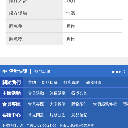
保存天數
18月
保存溫層
常溫
應免稅
應稅
應免稅
應稅
偏遠地區配送
詐騙網頁！請小心！
得獎公告
活動快訊
more
熱門話題
銀行優惠
關於我們
官網
促銷目錄
分店資訊
保險服務
偏遠地區配送
詐騙網頁！請小心！
主題活動
會員活動
注目活動
得獎公佈
會員專區
會員專區
大宗採購
購物須知
會員服務條款
隱
客服中心
常見問題
服務公告
意見信箱
服務時間：
週一至週日 09:00-21:00，例假日依網站公告為主