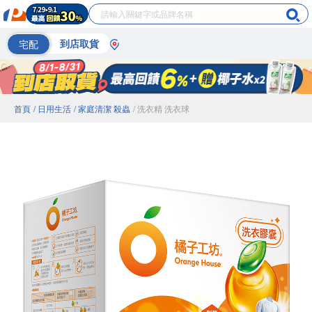
宅配
到店取貨
首頁
/ 日用生活
/ 家庭清潔 殺蟲
/ 洗衣精 洗衣球