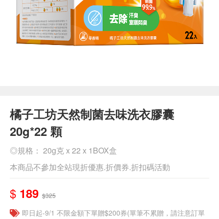
橘子工坊天然制菌去味洗衣膠囊
20g*22 顆
◎規格： 20g克 x 22 x 1BOX盒
本商品不參加全站現折優惠.折價券.折扣碼活動
$
189
$325
即日起-9/1 不限金額下單贈$200券(單筆不累贈，請注意訂單